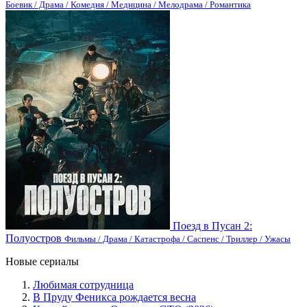
Боевик / Драма / Комедия / Медицина / Мелодрама / Романтика
Поезд в Пусан 2:
Полуостров
Фильмы / Драма / Катастрофа / Саспенс / Триллер / Ужасы
Новые сериалы
Любимая сотрудница
В Пруду Феникса рождается весна