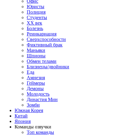
Офис
Юристы
Полиция
Студенты
ХХ век
Болезнь
Реинкарнация
Сверхспособности
Фиктивный брак
Маньяки
Шпионы
Обмен телами
Близнецы/двойники
Еда
Амнезия
Геймеры
Демоны
Молодость
Династия Мин
Зомби
Южная Корея
Китай
Япония
Команды озвучки
Топ команды