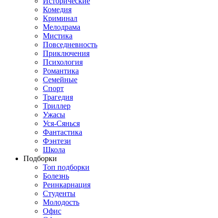
Исторические
Комедия
Криминал
Мелодрама
Мистика
Повседневность
Приключения
Психология
Романтика
Семейные
Спорт
Трагедия
Триллер
Ужасы
Уся-Сянься
Фантастика
Фэнтези
Школа
Подборки
Топ подборки
Болезнь
Реинкарнация
Студенты
Молодость
Офис