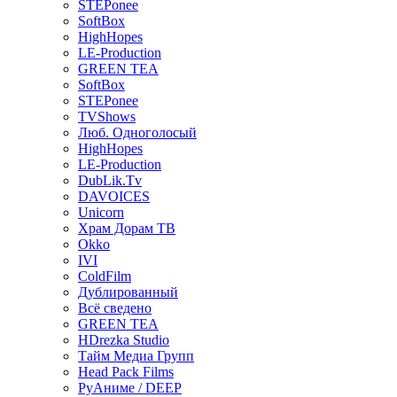
STEPonee
SoftBox
HighHopes
LE-Production
GREEN TEA
SoftBox
STEPonee
TVShows
Люб. Одноголосый
HighHopes
LE-Production
DubLik.Tv
DAVOICES
Unicorn
Храм Дорам ТВ
Okko
IVI
ColdFilm
Дублированный
Всё сведено
GREEN TEA
HDrezka Studio
Тайм Медиа Групп
Head Pack Films
РуАниме / DEEP