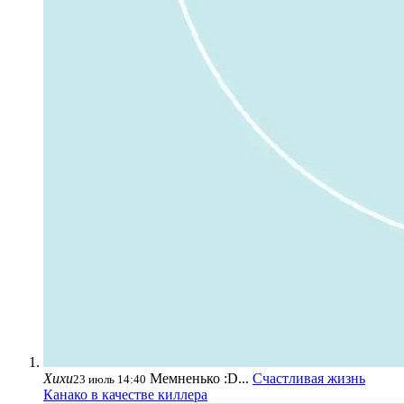
Хихи
Мемненько :D...
Счастливая жизнь
23 июль 14:40
Канако в качестве киллера