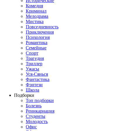
Исторические
Комедия
Криминал
Мелодрама
Мистика
Повседневность
Приключения
Психология
Романтика
Семейные
Спорт
Трагедия
Триллер
Ужасы
Уся-Сянься
Фантастика
Фэнтези
Школа
Подборки
Топ подборки
Болезнь
Реинкарнация
Студенты
Молодость
Офис