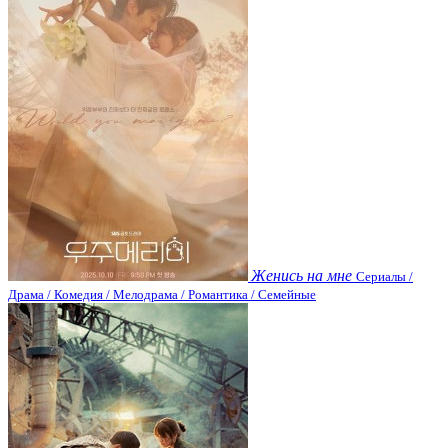
Женись на мне
Сериалы /
Драма / Комедия / Мелодрама / Романтика / Семейные