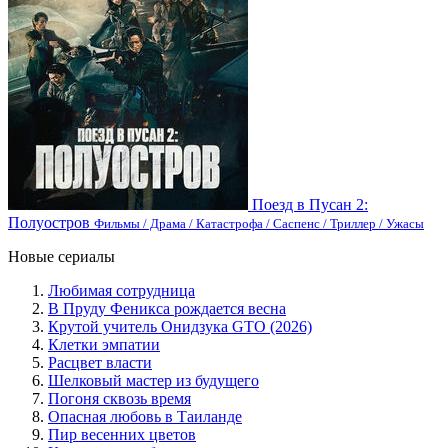
Поезд в Пусан 2:
Полуостров
Фильмы / Драма / Катастрофа / Саспенс / Триллер / Ужасы
Новые сериалы
Любимая сотрудница
В Пруду Феникса рождается весна
Крутой учитель Онидзука GTO (2026)
Клетки эмпатии
Расцвет власти
Шелковый мастер из будущего
Погоня сквозь время
Опасная любовь в Таиланде
Пир весенних цветов