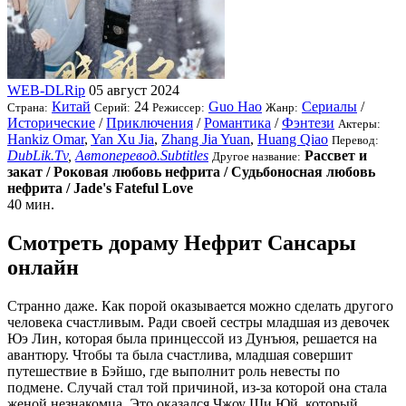
WEB-DLRip
05 август 2024
Китай
24
Guo Hao
Сериалы
/
Страна:
Серий:
Режиссер:
Жанр:
Исторические
/
Приключения
/
Романтика
/
Фэнтези
Актеры:
Hankiz Omar
,
Yan Xu Jia
,
Zhang Jia Yuan
,
Huang Qiao
Перевод:
DubLik.Tv
,
Автоперевод.Subtitles
Рассвет и
Другое название:
закат / Роковая любовь нефрита / Судьбоносная любовь
нефрита / Jade's Fateful Love
40 мин.
Смотреть дораму Нефрит Сансары
онлайн
Странно даже. Как порой оказывается можно сделать другого
человека счастливым. Ради своей сестры младшая из девочек
Юэ Лин, которая была принцессой из Дунъюя, решается на
авантюру. Чтобы та была счастлива, младшая совершит
путешествие в Бэйшо, где выполнит роль невесты по
подмене. Случай стал той причиной, из-за которой она стала
женой незнакомца. Это оказался Чжоу Ши Юй, который