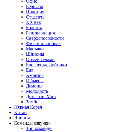
Офис
Юристы
Полиция
Студенты
ХХ век
Болезнь
Реинкарнация
Сверхспособности
Фиктивный брак
Маньяки
Шпионы
Обмен телами
Близнецы/двойники
Еда
Амнезия
Геймеры
Демоны
Молодость
Династия Мин
Зомби
Южная Корея
Китай
Япония
Команды озвучки
Топ команды