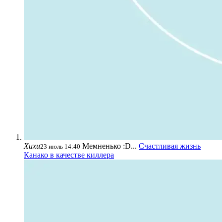
Хихи
Мемненько :D...
Счастливая жизнь
23 июль 14:40
Канако в качестве киллера