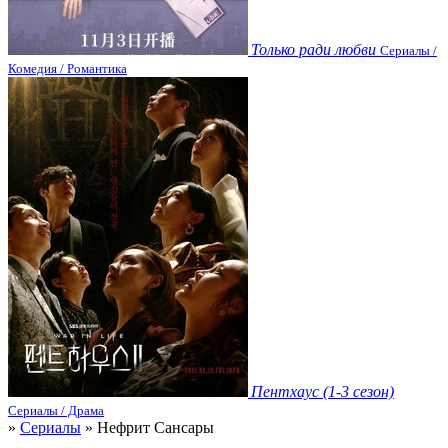
Только ради любви
Сериалы /
Комедия / Романтика
Пентхаус (1-3 сезон)
Сериалы / Драма
»
Сериалы
» Нефрит Сансары