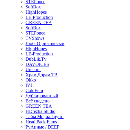
STEPonee
SoftBox
HighHopes
LE-Production
GREEN TEA
SoftBox
STEPonee
TVShows
Люб. Одноголосый
HighHopes
LE-Production
DubLik.Tv
DAVOICES
Unicorn
Храм Дорам ТВ
Okko
IVI
ColdFilm
Дублированный
Всё сведено
GREEN TEA
HDrezka Studio
Тайм Медиа Групп
Head Pack Films
РуАниме / DEEP