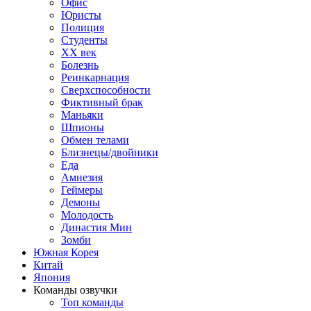
Офис
Юристы
Полиция
Студенты
ХХ век
Болезнь
Реинкарнация
Сверхспособности
Фиктивный брак
Маньяки
Шпионы
Обмен телами
Близнецы/двойники
Еда
Амнезия
Геймеры
Демоны
Молодость
Династия Мин
Зомби
Южная Корея
Китай
Япония
Команды озвучки
Топ команды