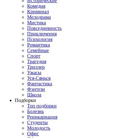
Исторические
Комедия
Криминал
Мелодрама
Мистика
Повседневность
Приключения
Психология
Романтика
Семейные
Спорт
Трагедия
Триллер
Ужасы
Уся-Сянься
Фантастика
Фэнтези
Школа
Подборки
Топ подборки
Болезнь
Реинкарнация
Студенты
Молодость
Офис