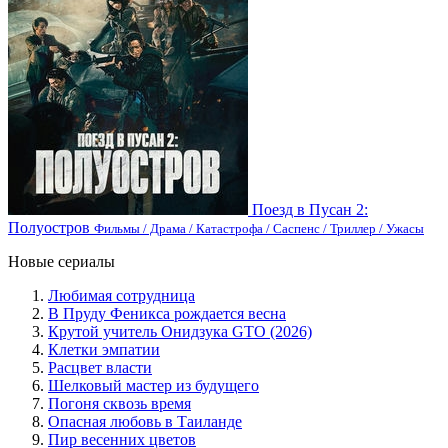
Поезд в Пусан 2:
Полуостров
Фильмы / Драма / Катастрофа / Саспенс / Триллер / Ужасы
Новые сериалы
Любимая сотрудница
В Пруду Феникса рождается весна
Крутой учитель Онидзука GTO (2026)
Клетки эмпатии
Расцвет власти
Шелковый мастер из будущего
Погоня сквозь время
Опасная любовь в Таиланде
Пир весенних цветов