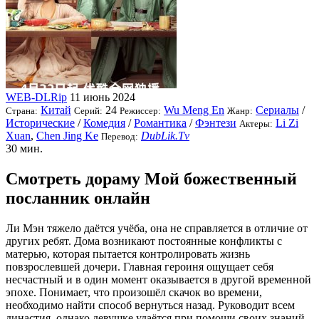
WEB-DLRip
11 июнь 2024
Китай
24
Wu Meng En
Сериалы
/
Страна:
Серий:
Режиссер:
Жанр:
Исторические
/
Комедия
/
Романтика
/
Фэнтези
Li Zi
Актеры:
Xuan
,
Chen Jing Ke
DubLik.Tv
Перевод:
30 мин.
Смотреть дораму Мой божественный
посланник онлайн
Ли Мэн тяжело даётся учёба, она не справляется в отличие от
других ребят. Дома возникают постоянные конфликты с
матерью, которая пытается контролировать жизнь
повзрослевшей дочери. Главная героиня ощущает себя
несчастный и в один момент оказывается в другой временной
эпохе. Понимает, что произошёл скачок во времени,
необходимо найти способ вернуться назад. Руководит всем
династия, однако девушке удаётся при помощи своих знаний