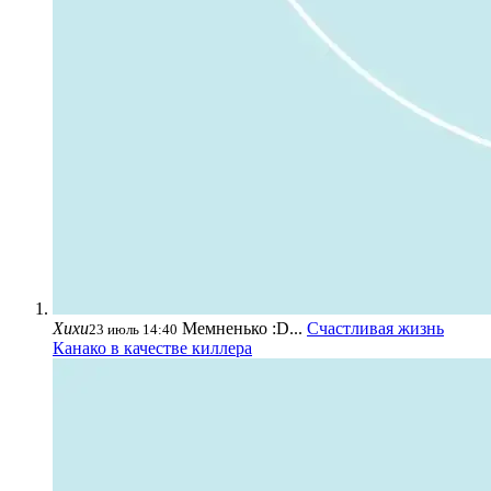
Хихи
Мемненько :D...
Счастливая жизнь
23 июль 14:40
Канако в качестве киллера