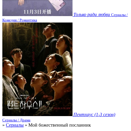
Только ради любви
Сериалы /
Комедия / Романтика
Пентхаус (1-3 сезон)
Сериалы / Драма
»
Сериалы
» Мой божественный посланник