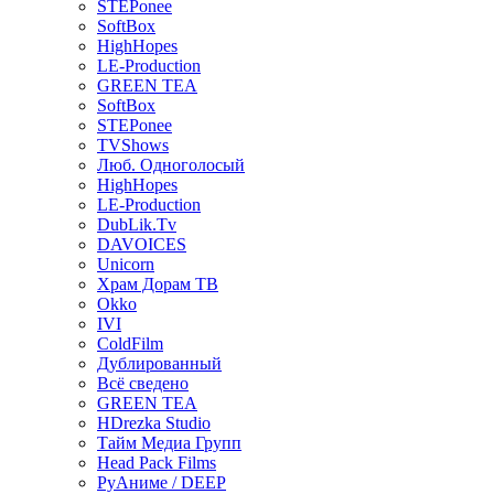
STEPonee
SoftBox
HighHopes
LE-Production
GREEN TEA
SoftBox
STEPonee
TVShows
Люб. Одноголосый
HighHopes
LE-Production
DubLik.Tv
DAVOICES
Unicorn
Храм Дорам ТВ
Okko
IVI
ColdFilm
Дублированный
Всё сведено
GREEN TEA
HDrezka Studio
Тайм Медиа Групп
Head Pack Films
РуАниме / DEEP