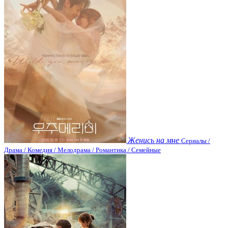
Женись на мне
Сериалы /
Драма / Комедия / Мелодрама / Романтика / Семейные