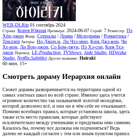
WEB-DLRip
01 сентябрь 2024
Корея Южная
2024-06-07
7
Пэ
Страна:
Премьера:
Серий:
Режиссер:
Хён-джин
Сериалы
/
Драма
/
Мелодрама
/
Романтика
/
Жанр:
Триллер
Но Джон-и
,
Ли Чхэ-мин
,
Ким Джэ-вон
,
Чи
Актеры:
Хе-вон
,
Ли Вон-джон
,
Со Бом-джун
,
Пэ Хэ-сон
,
Ким Тхэ-
джон
LE-Production
,
TVShows
,
Jade Studio
,
HDrezka
Перевод:
Studio
,
Netflix.Subtitles
Hairaki
Другое название:
60 мин.
15+
Смотреть дораму Иерархия онлайн
Сюжет дорамы разворачивается на территории одной из
самых элитных школ во всей стране. Именно здесь учится
огромное количество так называемой золотой молодёжи,
которой дозволено всё, и они ни в чём себе не отказывают.
Помимо всеобщих правил, которые установила школа, здесь
также есть место правилам, которые действуют
исключительно между учениками и придуманы ими самими.
Казалось бы, почему все должны им подчиняться? Ведь
далеко не каждый согласен с тем или иным пунктом правил.