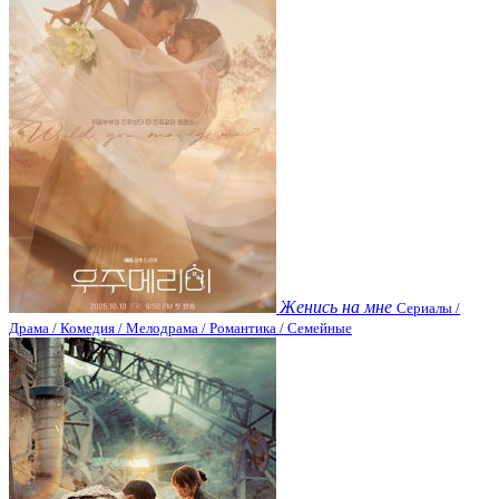
Женись на мне
Сериалы /
Драма / Комедия / Мелодрама / Романтика / Семейные