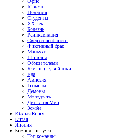
Офис
Юристы
Полиция
Студенты
ХХ век
Болезнь
Реинкарнация
Сверхспособности
Фиктивный брак
Маньяки
Шпионы
Обмен телами
Близнецы/двойники
Еда
Амнезия
Геймеры
Демоны
Молодость
Династия Мин
Зомби
Южная Корея
Китай
Япония
Команды озвучки
Топ команды