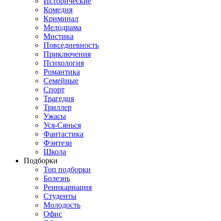
Исторические
Комедия
Криминал
Мелодрама
Мистика
Повседневность
Приключения
Психология
Романтика
Семейные
Спорт
Трагедия
Триллер
Ужасы
Уся-Сянься
Фантастика
Фэнтези
Школа
Подборки
Топ подборки
Болезнь
Реинкарнация
Студенты
Молодость
Офис