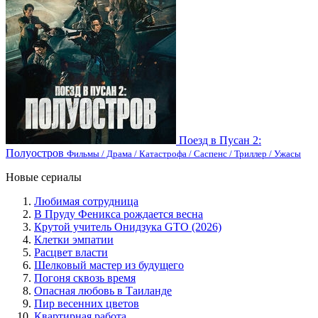
Поезд в Пусан 2:
Полуостров
Фильмы / Драма / Катастрофа / Саспенс / Триллер / Ужасы
Новые сериалы
Любимая сотрудница
В Пруду Феникса рождается весна
Крутой учитель Онидзука GTO (2026)
Клетки эмпатии
Расцвет власти
Шелковый мастер из будущего
Погоня сквозь время
Опасная любовь в Таиланде
Пир весенних цветов
Квартирная работа