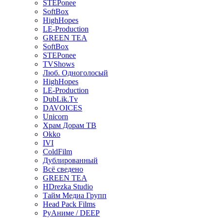
STEPonee
SoftBox
HighHopes
LE-Production
GREEN TEA
SoftBox
STEPonee
TVShows
Люб. Одноголосый
HighHopes
LE-Production
DubLik.Tv
DAVOICES
Unicorn
Храм Дорам ТВ
Okko
IVI
ColdFilm
Дублированный
Всё сведено
GREEN TEA
HDrezka Studio
Тайм Медиа Групп
Head Pack Films
РуАниме / DEEP