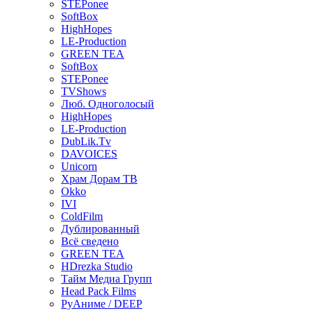
STEPonee
SoftBox
HighHopes
LE-Production
GREEN TEA
SoftBox
STEPonee
TVShows
Люб. Одноголосый
HighHopes
LE-Production
DubLik.Tv
DAVOICES
Unicorn
Храм Дорам ТВ
Okko
IVI
ColdFilm
Дублированный
Всё сведено
GREEN TEA
HDrezka Studio
Тайм Медиа Групп
Head Pack Films
РуАниме / DEEP