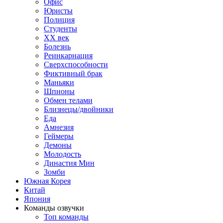
Офис
Юристы
Полиция
Студенты
ХХ век
Болезнь
Реинкарнация
Сверхспособности
Фиктивный брак
Маньяки
Шпионы
Обмен телами
Близнецы/двойники
Еда
Амнезия
Геймеры
Демоны
Молодость
Династия Мин
Зомби
Южная Корея
Китай
Япония
Команды озвучки
Топ команды