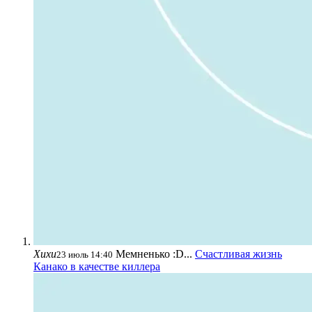
Хихи
Мемненько :D...
Счастливая жизнь
23 июль 14:40
Канако в качестве киллера