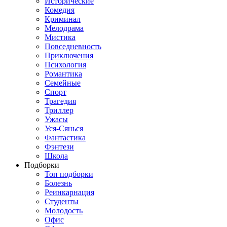
Исторические
Комедия
Криминал
Мелодрама
Мистика
Повседневность
Приключения
Психология
Романтика
Семейные
Спорт
Трагедия
Триллер
Ужасы
Уся-Сянься
Фантастика
Фэнтези
Школа
Подборки
Топ подборки
Болезнь
Реинкарнация
Студенты
Молодость
Офис