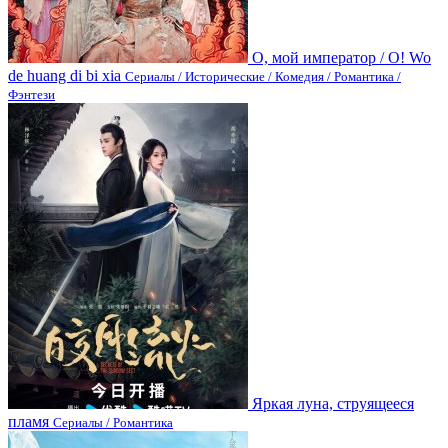
О, мой император / O! Wo
de huang di bi xia
Сериалы / Исторические / Комедия / Романтика /
Фэнтези
Яркая луна, струящееся
пламя
Сериалы / Романтика