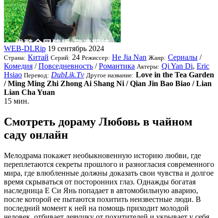
WEB-DLRip
19 сентябрь 2024
Китай
24
He Jia Nan
Сериалы
/
Страна:
Серий:
Режиссер:
Жанр:
Комедия
/
Повседневность
/
Романтика
Qi Yan Di
,
Eric
Актеры:
Hsiao
DubLik.Tv
Love in the Tea Garden
Перевод:
Другое название:
/ Ming Ming Zhi Zhong Ai Shang Ni / Qian Jin Bao Biao / Lian
Lian Cha Yuan
15 мин.
Смотреть дораму Любовь в чайном
саду онлайн
Мелодрама покажет необыкновенную историю любви, где
переплетаются секреты прошлого и разногласия современного
мира, где влюбленные должны доказать свои чувства и долгое
время скрываться от посторонних глаз. Однажды богатая
наследница Е Си Янь попадает в автомобильную аварию,
после которой ее пытаются похитить неизвестные люди. В
последний момент к ней на помощь приходит молодой
человек, отбивает девушку от похитителей и укрывает у себя