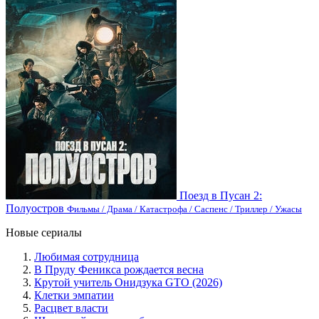
Поезд в Пусан 2:
Полуостров
Фильмы / Драма / Катастрофа / Саспенс / Триллер / Ужасы
Новые сериалы
Любимая сотрудница
В Пруду Феникса рождается весна
Крутой учитель Онидзука GTO (2026)
Клетки эмпатии
Расцвет власти