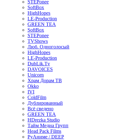
STEPonee
SoftBox
HighHopes
LE-Production
GREEN TEA
SoftBox
STEPonee
TVShows
Люб. Одноголосый
HighHopes
LE-Production
DubLik.Tv
DAVOICES
Unicorn
Храм Дорам ТВ
Okko
IVI
ColdFilm
Дублированный
Всё сведено
GREEN TEA
HDrezka Studio
Тайм Медиа Групп
Head Pack Films
РуАниме / DEEP