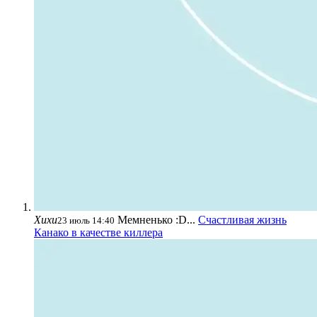
Хихи
Мемненько :D...
Счастливая жизнь
23 июль 14:40
Канако в качестве киллера