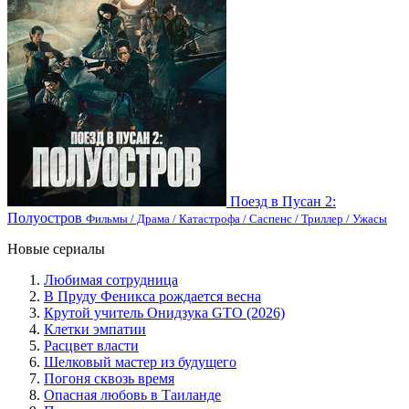
Поезд в Пусан 2:
Полуостров
Фильмы / Драма / Катастрофа / Саспенс / Триллер / Ужасы
Новые сериалы
Любимая сотрудница
В Пруду Феникса рождается весна
Крутой учитель Онидзука GTO (2026)
Клетки эмпатии
Расцвет власти
Шелковый мастер из будущего
Погоня сквозь время
Опасная любовь в Таиланде