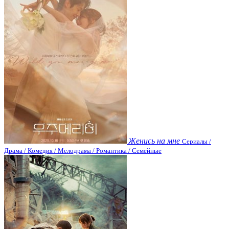
Женись на мне
Сериалы /
Драма / Комедия / Мелодрама / Романтика / Семейные