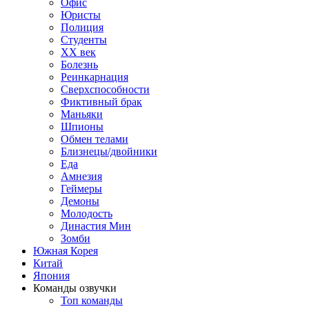
Офис
Юристы
Полиция
Студенты
ХХ век
Болезнь
Реинкарнация
Сверхспособности
Фиктивный брак
Маньяки
Шпионы
Обмен телами
Близнецы/двойники
Еда
Амнезия
Геймеры
Демоны
Молодость
Династия Мин
Зомби
Южная Корея
Китай
Япония
Команды озвучки
Топ команды