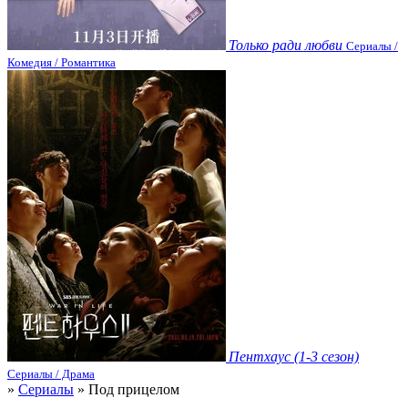
Только ради любви
Сериалы /
Комедия / Романтика
Пентхаус (1-3 сезон)
Сериалы / Драма
»
Сериалы
» Под прицелом