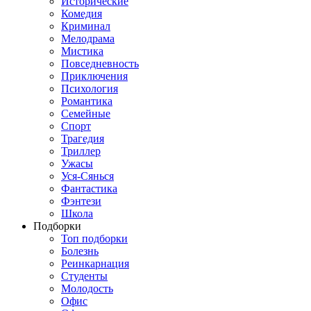
Исторические
Комедия
Криминал
Мелодрама
Мистика
Повседневность
Приключения
Психология
Романтика
Семейные
Спорт
Трагедия
Триллер
Ужасы
Уся-Сянься
Фантастика
Фэнтези
Школа
Подборки
Топ подборки
Болезнь
Реинкарнация
Студенты
Молодость
Офис