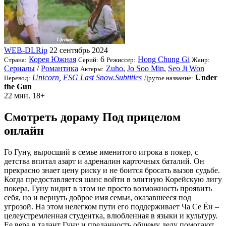
WEB-DLRip
22 сентябрь 2024
Корея Южная
6
Hong Chung Gi
Страна:
Серий:
Режиссер:
Жанр:
Сериалы
/
Романтика
Zuho
,
Jo Soo Min
,
Seo Ji Won
Актеры:
Unicorn
,
FSG Last Snow.Subtitles
Under
Перевод:
Другое название:
the Gun
22 мин.
18+
Смотреть дораму Под прицелом
онлайн
Го Гуну, выросший в семье именитого игрока в покер, с
детства впитал азарт и адреналин карточных баталий. Он
прекрасно знает цену риску и не боится бросать вызов судьбе.
Когда предоставляется шанс войти в элитную Корейскую лигу
покера, Гуну видит в этом не просто возможность проявить
себя, но и вернуть доброе имя семьи, оказавшееся под
угрозой. На этом нелегком пути его поддерживает Ча Се Ён –
целеустремленная студентка, влюбленная в языки и культуру.
Ее вера в талант Гуну и преданность общему делу помогают