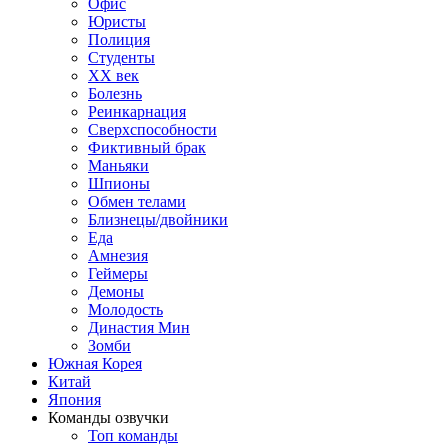
Офис
Юристы
Полиция
Студенты
ХХ век
Болезнь
Реинкарнация
Сверхспособности
Фиктивный брак
Маньяки
Шпионы
Обмен телами
Близнецы/двойники
Еда
Амнезия
Геймеры
Демоны
Молодость
Династия Мин
Зомби
Южная Корея
Китай
Япония
Команды озвучки
Топ команды