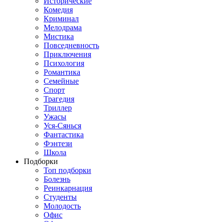
Исторические
Комедия
Криминал
Мелодрама
Мистика
Повседневность
Приключения
Психология
Романтика
Семейные
Спорт
Трагедия
Триллер
Ужасы
Уся-Сянься
Фантастика
Фэнтези
Школа
Подборки
Топ подборки
Болезнь
Реинкарнация
Студенты
Молодость
Офис