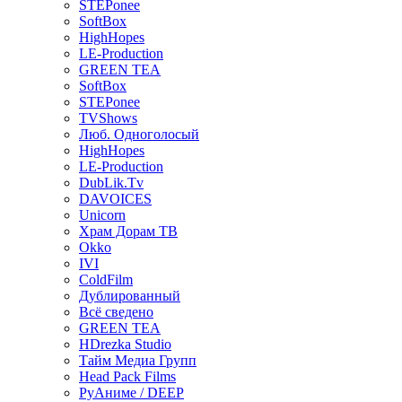
STEPonee
SoftBox
HighHopes
LE-Production
GREEN TEA
SoftBox
STEPonee
TVShows
Люб. Одноголосый
HighHopes
LE-Production
DubLik.Tv
DAVOICES
Unicorn
Храм Дорам ТВ
Okko
IVI
ColdFilm
Дублированный
Всё сведено
GREEN TEA
HDrezka Studio
Тайм Медиа Групп
Head Pack Films
РуАниме / DEEP