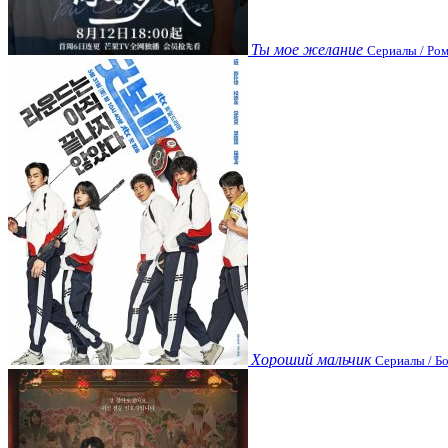
Ты мое желание
Сериалы / Ром
Хороший мальчик
Сериалы / Бо