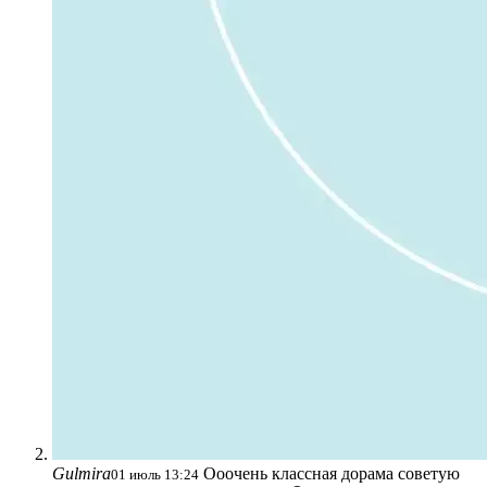
Gulmira
Ооочень классная дорама советую
01 июль 13:24