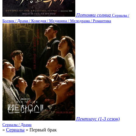
Потомки солнца
Сериалы /
Боевик / Драма / Комедия / Медицина / Мелодрама / Романтика
Пентхаус (1-3 сезон)
Сериалы / Драма
»
Сериалы
» Первый брак