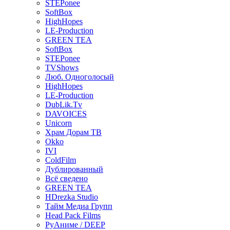
STEPonee
SoftBox
HighHopes
LE-Production
GREEN TEA
SoftBox
STEPonee
TVShows
Люб. Одноголосый
HighHopes
LE-Production
DubLik.Tv
DAVOICES
Unicorn
Храм Дорам ТВ
Okko
IVI
ColdFilm
Дублированный
Всё сведено
GREEN TEA
HDrezka Studio
Тайм Медиа Групп
Head Pack Films
РуАниме / DEEP