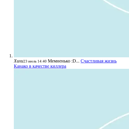
Хихи
Мемненько :D...
Счастливая жизнь
23 июль 14:40
Канако в качестве киллера