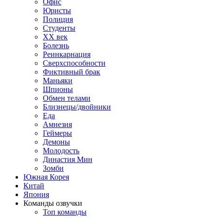
Офис
Юристы
Полиция
Студенты
ХХ век
Болезнь
Реинкарнация
Сверхспособности
Фиктивный брак
Маньяки
Шпионы
Обмен телами
Близнецы/двойники
Еда
Амнезия
Геймеры
Демоны
Молодость
Династия Мин
Зомби
Южная Корея
Китай
Япония
Команды озвучки
Топ команды