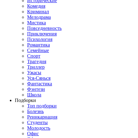
Исторические
Комедия
Криминал
Мелодрама
Мистика
Повседневность
Приключения
Психология
Романтика
Семейные
Спорт
Трагедия
Триллер
Ужасы
Уся-Сянься
Фантастика
Фэнтези
Школа
Подборки
Топ подборки
Болезнь
Реинкарнация
Студенты
Молодость
Офис