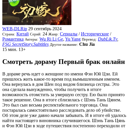
WEB-DLRip
29 сентябрь 2024
Китай
24
Сериалы
/
Исторические
/
Страна:
Серий:
Жанр:
Романтика
Wu Ri Li Ge
,
Yu Yang
DubLik.Tv
,
Актеры:
Перевод:
FSG SecretStory.Subtitles
Chu Jia
Другое название:
15 мин.
13+
Смотреть дораму Первый брак онлайн
В дораме речь идет о женщине по имени Фэн Юй Цзи. Ей
пришлось жить какое-то время под вымышленным именем.
Она вернулась в дом Шен под видом близнеца сестры. Это
она сделала вынужденно, чтобы получить в итоге
возможность отомстить за умершую сестру. Ею было принято
такое решение. Она в итоге сблизилась с Шэнь Тань Цянем.
Это был сын весьма респектабельного торговца. Она
постаралась самостоятельно расследовать дело об убийстве.
Об этом деле уже давно начали забывать. И в итоге ей удалось
найти настоящего виновника случившегося. Шэнь Тань Цянь
и Фэн Юй Цзи в ходе путешествия постепенно переходили от