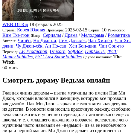
WEB-DLRip
18 февраль 2025
Корея Южная
2025-02-15
10
Страна:
Премьера:
Серий:
Режиссер:
Ким Тхэ-гюн
Сериалы
/
Драма
/
Мелодрама
/
Романтика
Жанр:
Чинён
,
Но Джон-и
,
Лим Джэ-хёк
,
Чан Хи-рён
,
Чан Хе-
Актеры:
джин
,
Чу Джон-хёк
,
Ан Нэ-сан
,
Хён Бон-щик
,
Чин Сон-гю
LE-Production
,
Unicorn
,
SoftBox
,
DubLik.Tv
,
ФСГ
Перевод:
Мания.Subtitles
,
FSG Last Snow.Subtitles
The
Другое название:
Witch
60 мин.
Смотреть дораму Ведьма онлайн
Главная линия дорамы – пытка мужчины по имени Пак Ми
Джон, который влюбился в женщину, которую все прозвали
«ведьмой». Пак Ми Джон – яркая и самостоятельная девушка
из детства. В юности она носила красочную одежду, свободно
вела свою жизнь и успешно переводила с английского еще со
школы, т. е. с младшего школьного возраста, вследствие чего
мужчины часто называли ее «ведьмой» из-за ее необычного
лица и черной магии. Ми Джон не делает из одиночества