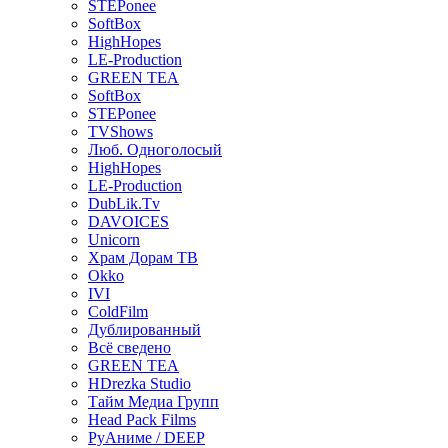
STEPonee
SoftBox
HighHopes
LE-Production
GREEN TEA
SoftBox
STEPonee
TVShows
Люб. Одноголосый
HighHopes
LE-Production
DubLik.Tv
DAVOICES
Unicorn
Храм Дорам ТВ
Okko
IVI
ColdFilm
Дублированный
Всё сведено
GREEN TEA
HDrezka Studio
Тайм Медиа Групп
Head Pack Films
РуАниме / DEEP