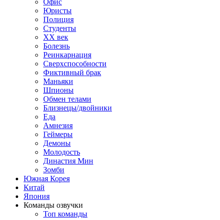
Офис
Юристы
Полиция
Студенты
ХХ век
Болезнь
Реинкарнация
Сверхспособности
Фиктивный брак
Маньяки
Шпионы
Обмен телами
Близнецы/двойники
Еда
Амнезия
Геймеры
Демоны
Молодость
Династия Мин
Зомби
Южная Корея
Китай
Япония
Команды озвучки
Топ команды