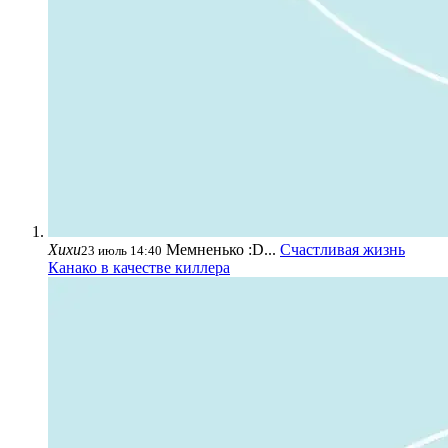
Хихи
Мемненько :D...
Счастливая жизнь
23 июль 14:40
Канако в качестве киллера