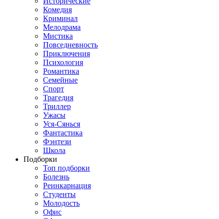
Исторические
Комедия
Криминал
Мелодрама
Мистика
Повседневность
Приключения
Психология
Романтика
Семейные
Спорт
Трагедия
Триллер
Ужасы
Уся-Сянься
Фантастика
Фэнтези
Школа
Подборки
Топ подборки
Болезнь
Реинкарнация
Студенты
Молодость
Офис