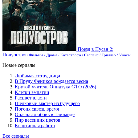
Поезд в Пусан 2:
Полуостров
Фильмы / Драма / Катастрофа / Саспенс / Триллер / Ужасы
Новые сериалы
Любимая сотрудница
В Пруду Феникса рождается весна
Крутой учитель Онидзука GTO (2026)
Клетки эмпатии
Расцвет власти
Шелковый мастер из будущего
Погоня сквозь время
Опасная любовь в Таиланде
Пир весенних цветов
Квартирная работа
Все сериалы