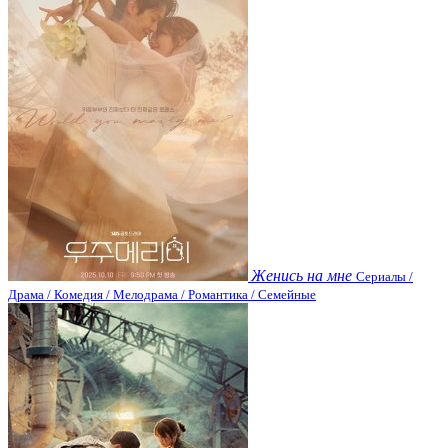
Женись на мне
Сериалы /
Драма / Комедия / Мелодрама / Романтика / Семейные