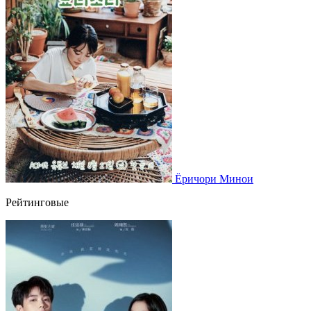
Ёричори Минои
Рейтинговые