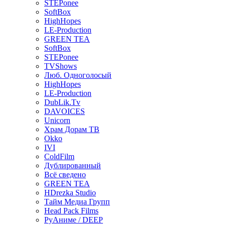
STEPonee
SoftBox
HighHopes
LE-Production
GREEN TEA
SoftBox
STEPonee
TVShows
Люб. Одноголосый
HighHopes
LE-Production
DubLik.Tv
DAVOICES
Unicorn
Храм Дорам ТВ
Okko
IVI
ColdFilm
Дублированный
Всё сведено
GREEN TEA
HDrezka Studio
Тайм Медиа Групп
Head Pack Films
РуАниме / DEEP