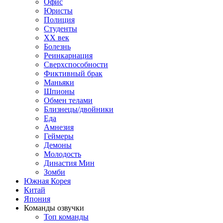
Офис
Юристы
Полиция
Студенты
ХХ век
Болезнь
Реинкарнация
Сверхспособности
Фиктивный брак
Маньяки
Шпионы
Обмен телами
Близнецы/двойники
Еда
Амнезия
Геймеры
Демоны
Молодость
Династия Мин
Зомби
Южная Корея
Китай
Япония
Команды озвучки
Топ команды