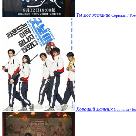
Ты мое желание
Сериалы / Ром
Хороший мальчик
Сериалы / Бо