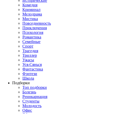
Исторические
Комедия
Криминал
Мелодрама
Мистика
Повседневность
Приключения
Психология
Романтика
Семейные
Спорт
Трагедия
Триллер
Ужасы
Уся-Сянься
Фантастика
Фэнтези
Школа
Подборки
Топ подборки
Болезнь
Реинкарнация
Студенты
Молодость
Офис