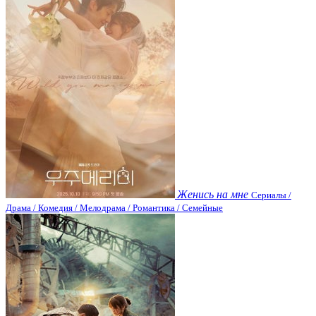
Женись на мне
Сериалы /
Драма / Комедия / Мелодрама / Романтика / Семейные