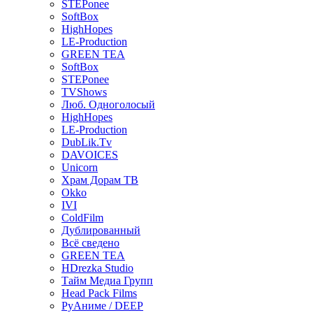
STEPonee
SoftBox
HighHopes
LE-Production
GREEN TEA
SoftBox
STEPonee
TVShows
Люб. Одноголосый
HighHopes
LE-Production
DubLik.Tv
DAVOICES
Unicorn
Храм Дорам ТВ
Okko
IVI
ColdFilm
Дублированный
Всё сведено
GREEN TEA
HDrezka Studio
Тайм Медиа Групп
Head Pack Films
РуАниме / DEEP