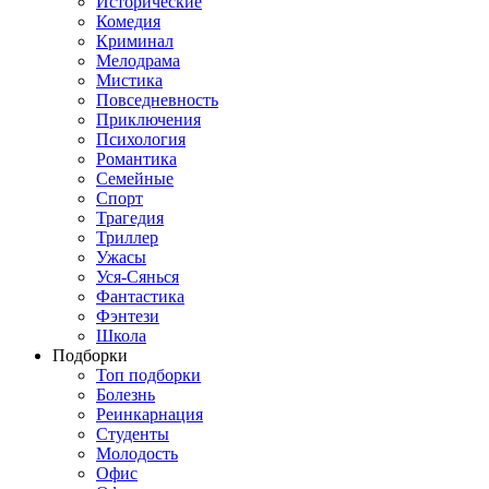
Исторические
Комедия
Криминал
Мелодрама
Мистика
Повседневность
Приключения
Психология
Романтика
Семейные
Спорт
Трагедия
Триллер
Ужасы
Уся-Сянься
Фантастика
Фэнтези
Школа
Подборки
Топ подборки
Болезнь
Реинкарнация
Студенты
Молодость
Офис