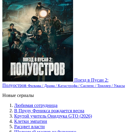
Поезд в Пусан 2:
Полуостров
Фильмы / Драма / Катастрофа / Саспенс / Триллер / Ужасы
Новые сериалы
Любимая сотрудница
В Пруду Феникса рождается весна
Крутой учитель Онидзука GTO (2026)
Клетки эмпатии
Расцвет власти
Шелковый мастер из будущего