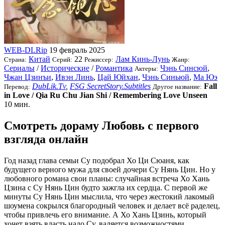
WEB-DLRip
19 февраль 2025
Китай
22
Лам Кинь-Лунь
Страна:
Серий:
Режиссер:
Жанр:
Сериалы
/
Исторические
/
Романтика
Чэнь Синсюй
,
Актеры:
Чжан Цзинъи
,
Ивэн Линь
,
Цай Юйхан
,
Чэнь Синьюй
,
Ма Юэ
DubLik.Tv
,
FSG SecretStory.Subtitles
Fall
Перевод:
Другое название:
in Love / Qia Ru Chu Jian Shi / Remembering Love Unseen
10 мин.
Смотреть дораму Любовь с первого
взгляда онлайн
Год назад глава семьи Су подобрал Хо Ци Сюаня, как
будущего верного мужа для своей дочери Су Нянь Цин. Но у
любовного романа свои планы: случайная встреча Хо Хань
Цзина с Су Нянь Цин будто зажгла их сердца. С первой же
минуты Су Нянь Цин мыслила, что через жестокий лакомый
шоумена сокрылся благородный человек и делает всё раделец,
чтобы привлечь его внимание. А Хо Хань Цзинь, который
хочет взять власть надо Су, валяется возможностями