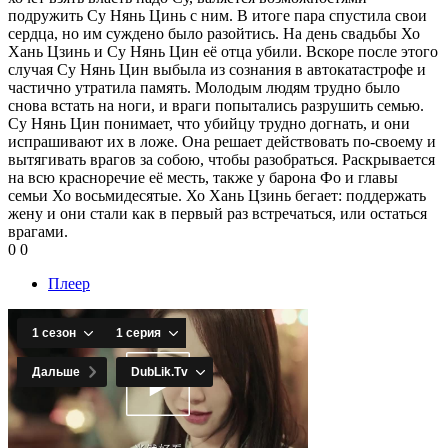
подружить Су Нянь Цинь с ним. В итоге пара спустила свои
сердца, но им суждено было разойтись. На день свадьбы Хо
Хань Цзинь и Су Нянь Цин её отца убили. Вскоре после этого
случая Су Нянь Цин выбыла из сознания в автокатастрофе и
частично утратила память. Молодым людям трудно было
снова встать на ноги, и враги попытались разрушить семью.
Су Нянь Цин понимает, что убийцу трудно догнать, и они
испрашивают их в ложе. Она решает действовать по-своему и
вытягивать врагов за собою, чтобы разобраться. Раскрывается
на всю красноречие её месть, также у барона Фо и главы
семьи Хо восьмидесятые. Хо Хань Цзинь бегает: поддержать
жену и они стали как в первый раз встречаться, или остаться
врагами.
0
0
Плеер