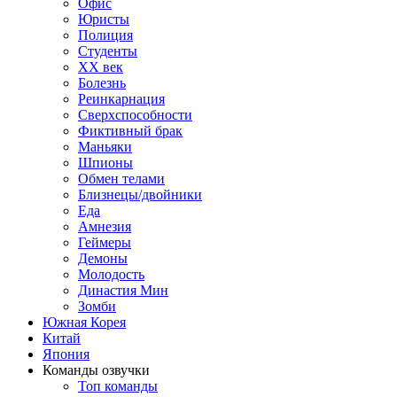
Офис
Юристы
Полиция
Студенты
ХХ век
Болезнь
Реинкарнация
Сверхспособности
Фиктивный брак
Маньяки
Шпионы
Обмен телами
Близнецы/двойники
Еда
Амнезия
Геймеры
Демоны
Молодость
Династия Мин
Зомби
Южная Корея
Китай
Япония
Команды озвучки
Топ команды