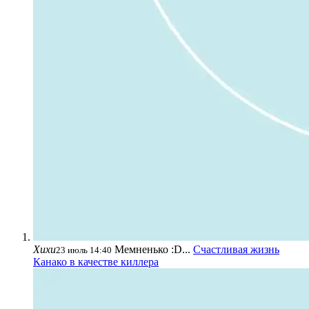
Хихи
Мемненько :D...
Счастливая жизнь
23 июль 14:40
Канако в качестве киллера