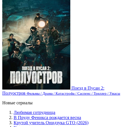
Поезд в Пусан 2:
Полуостров
Фильмы / Драма / Катастрофа / Саспенс / Триллер / Ужасы
Новые сериалы
Любимая сотрудница
В Пруду Феникса рождается весна
Крутой учитель Онидзука GTO (2026)