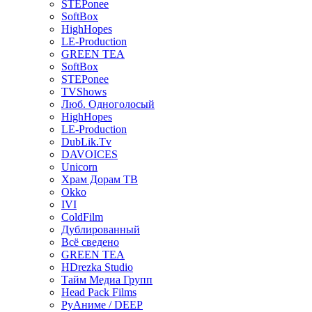
STEPonee
SoftBox
HighHopes
LE-Production
GREEN TEA
SoftBox
STEPonee
TVShows
Люб. Одноголосый
HighHopes
LE-Production
DubLik.Tv
DAVOICES
Unicorn
Храм Дорам ТВ
Okko
IVI
ColdFilm
Дублированный
Всё сведено
GREEN TEA
HDrezka Studio
Тайм Медиа Групп
Head Pack Films
РуАниме / DEEP