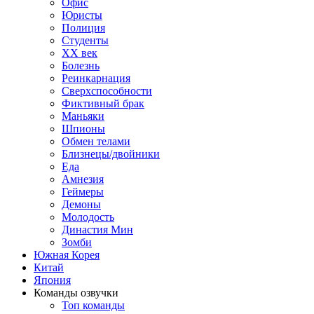
Офис
Юристы
Полиция
Студенты
ХХ век
Болезнь
Реинкарнация
Сверхспособности
Фиктивный брак
Маньяки
Шпионы
Обмен телами
Близнецы/двойники
Еда
Амнезия
Геймеры
Демоны
Молодость
Династия Мин
Зомби
Южная Корея
Китай
Япония
Команды озвучки
Топ команды