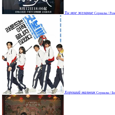
Ты мое желание
Сериалы / Ром
Хороший мальчик
Сериалы / Бо