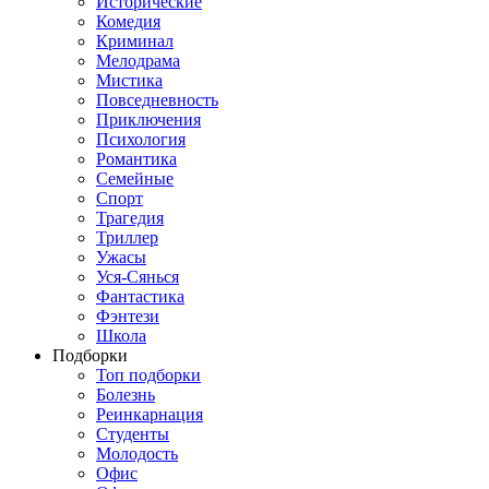
Исторические
Комедия
Криминал
Мелодрама
Мистика
Повседневность
Приключения
Психология
Романтика
Семейные
Спорт
Трагедия
Триллер
Ужасы
Уся-Сянься
Фантастика
Фэнтези
Школа
Подборки
Топ подборки
Болезнь
Реинкарнация
Студенты
Молодость
Офис