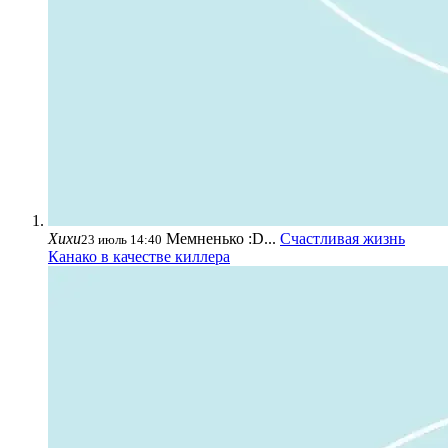
Хихи
Мемненько :D...
Счастливая жизнь
23 июль 14:40
Канако в качестве киллера