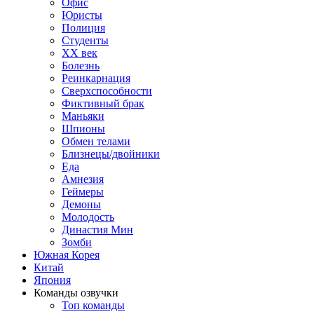
Офис
Юристы
Полиция
Студенты
ХХ век
Болезнь
Реинкарнация
Сверхспособности
Фиктивный брак
Маньяки
Шпионы
Обмен телами
Близнецы/двойники
Еда
Амнезия
Геймеры
Демоны
Молодость
Династия Мин
Зомби
Южная Корея
Китай
Япония
Команды озвучки
Топ команды