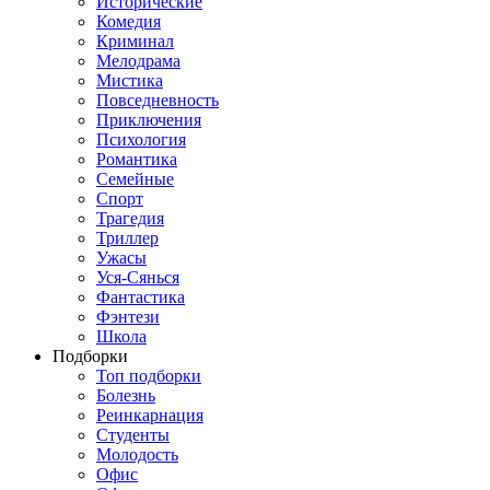
Исторические
Комедия
Криминал
Мелодрама
Мистика
Повседневность
Приключения
Психология
Романтика
Семейные
Спорт
Трагедия
Триллер
Ужасы
Уся-Сянься
Фантастика
Фэнтези
Школа
Подборки
Топ подборки
Болезнь
Реинкарнация
Студенты
Молодость
Офис