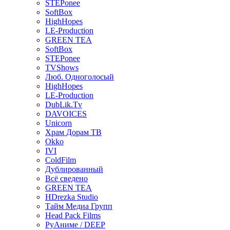
STEPonee
SoftBox
HighHopes
LE-Production
GREEN TEA
SoftBox
STEPonee
TVShows
Люб. Одноголосый
HighHopes
LE-Production
DubLik.Tv
DAVOICES
Unicorn
Храм Дорам ТВ
Okko
IVI
ColdFilm
Дублированный
Всё сведено
GREEN TEA
HDrezka Studio
Тайм Медиа Групп
Head Pack Films
РуАниме / DEEP