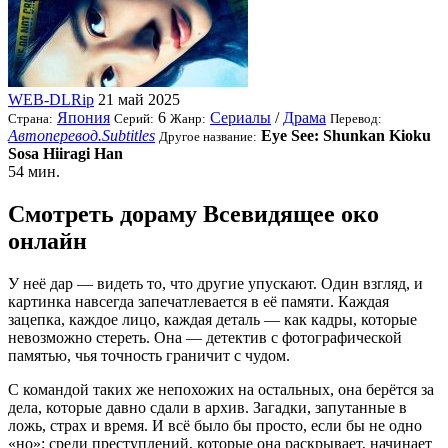
WEB-DLRip
21 май 2025
Япония
6
Сериалы
/
Драма
Страна:
Серий:
Жанр:
Перевод:
Автоперевод.Subtitles
Eye See: Shunkan Kioku
Другое название:
Sosa Hiiragi Han
54 мин.
Смотреть дораму Всевидящее око
онлайн
У неё дар — видеть то, что другие упускают. Один взгляд, и
картинка навсегда запечатлевается в её памяти. Каждая
зацепка, каждое лицо, каждая деталь — как кадры, которые
невозможно стереть. Она — детектив с фотографической
памятью, чья точность граничит с чудом.
С командой таких же непохожих на остальных, она берётся за
дела, которые давно сдали в архив. Загадки, запутанные в
ложь, страх и время. И всё было бы просто, если бы не одно
«но»: среди преступлений, которые она раскрывает, начинает