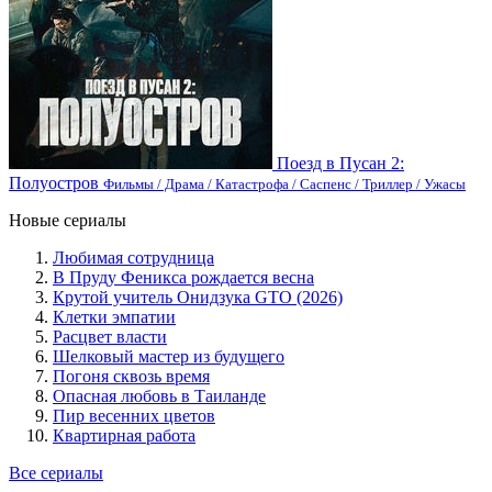
Поезд в Пусан 2:
Полуостров
Фильмы / Драма / Катастрофа / Саспенс / Триллер / Ужасы
Новые сериалы
Любимая сотрудница
В Пруду Феникса рождается весна
Крутой учитель Онидзука GTO (2026)
Клетки эмпатии
Расцвет власти
Шелковый мастер из будущего
Погоня сквозь время
Опасная любовь в Таиланде
Пир весенних цветов
Квартирная работа
Все сериалы