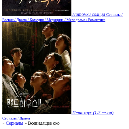
Потомки солнца
Сериалы /
Боевик / Драма / Комедия / Медицина / Мелодрама / Романтика
Пентхаус (1-3 сезон)
Сериалы / Драма
»
Сериалы
» Всевидящее око