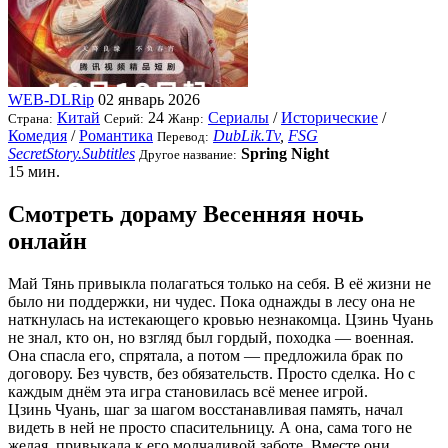
WEB-DLRip
02 январь 2026
Китай
24
Сериалы
/
Исторические
/
Страна:
Серий:
Жанр:
Комедия
/
Романтика
DubLik.Tv
,
FSG
Перевод:
SecretStory.Subtitles
Spring Night
Другое название:
15 мин.
Смотреть дораму Весенняя ночь
онлайн
Май Тянь привыкла полагаться только на себя. В её жизни не
было ни поддержки, ни чудес. Пока однажды в лесу она не
наткнулась на истекающего кровью незнакомца. Цзинь Чуань
не знал, кто он, но взгляд был гордый, походка — военная.
Она спасла его, спрятала, а потом — предложила брак по
договору. Без чувств, без обязательств. Просто сделка. Но с
каждым днём эта игра становилась всё менее игрой.
Цзинь Чуань, шаг за шагом восстанавливая память, начал
видеть в ней не просто спасительницу. А она, сама того не
желая, привыкала к его молчаливой заботе. Вместе они