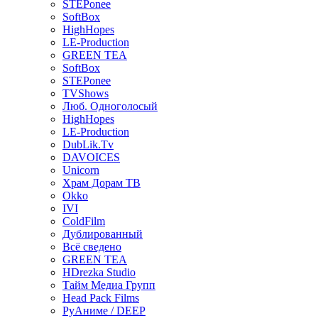
STEPonee
SoftBox
HighHopes
LE-Production
GREEN TEA
SoftBox
STEPonee
TVShows
Люб. Одноголосый
HighHopes
LE-Production
DubLik.Tv
DAVOICES
Unicorn
Храм Дорам ТВ
Okko
IVI
ColdFilm
Дублированный
Всё сведено
GREEN TEA
HDrezka Studio
Тайм Медиа Групп
Head Pack Films
РуАниме / DEEP