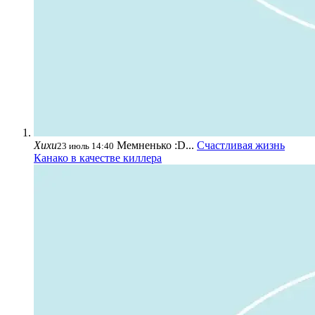
Хихи
Мемненько :D...
Счастливая жизнь
23 июль 14:40
Канако в качестве киллера