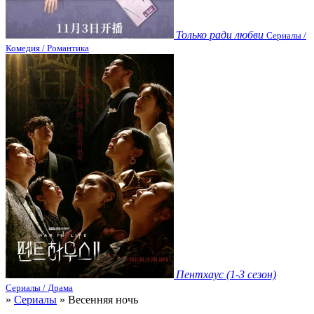
Только ради любви
Сериалы /
Комедия / Романтика
Пентхаус (1-3 сезон)
Сериалы / Драма
»
Сериалы
» Весенняя ночь