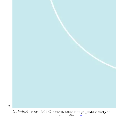
Gulmira
Ооочень классная дорама советую
01 июль 13:24