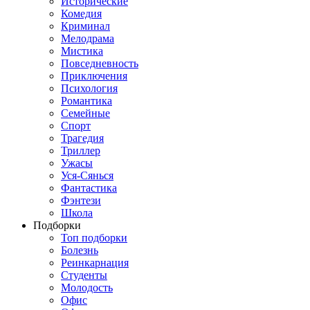
Исторические
Комедия
Криминал
Мелодрама
Мистика
Повседневность
Приключения
Психология
Романтика
Семейные
Спорт
Трагедия
Триллер
Ужасы
Уся-Сянься
Фантастика
Фэнтези
Школа
Подборки
Топ подборки
Болезнь
Реинкарнация
Студенты
Молодость
Офис