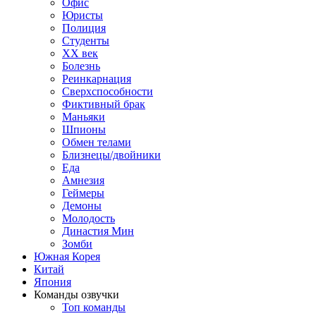
Офис
Юристы
Полиция
Студенты
ХХ век
Болезнь
Реинкарнация
Сверхспособности
Фиктивный брак
Маньяки
Шпионы
Обмен телами
Близнецы/двойники
Еда
Амнезия
Геймеры
Демоны
Молодость
Династия Мин
Зомби
Южная Корея
Китай
Япония
Команды озвучки
Топ команды