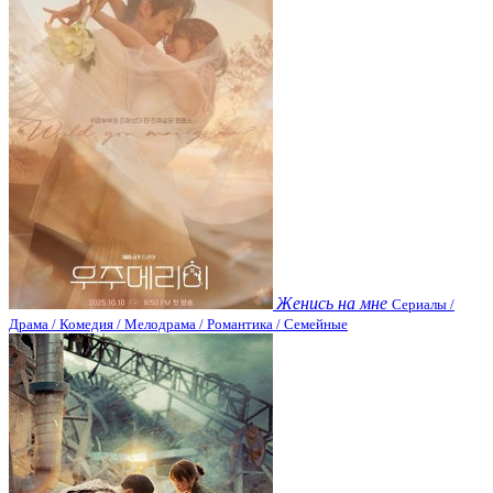
Женись на мне
Сериалы /
Драма / Комедия / Мелодрама / Романтика / Семейные