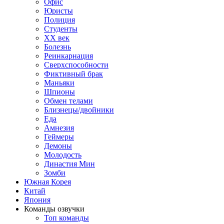
Офис
Юристы
Полиция
Студенты
ХХ век
Болезнь
Реинкарнация
Сверхспособности
Фиктивный брак
Маньяки
Шпионы
Обмен телами
Близнецы/двойники
Еда
Амнезия
Геймеры
Демоны
Молодость
Династия Мин
Зомби
Южная Корея
Китай
Япония
Команды озвучки
Топ команды