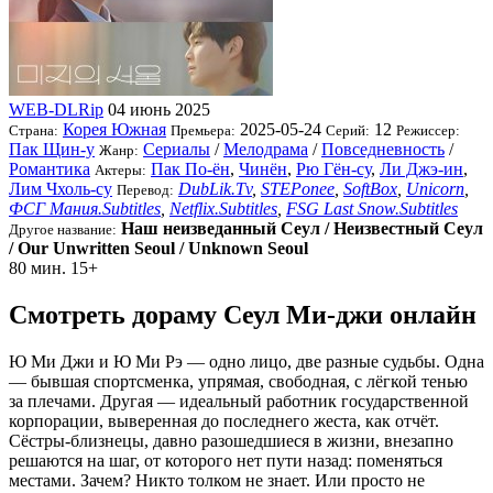
WEB-DLRip
04 июнь 2025
Корея Южная
2025-05-24
12
Страна:
Премьера:
Серий:
Режиссер:
Пак Щин-у
Сериалы
/
Мелодрама
/
Повседневность
/
Жанр:
Романтика
Пак По-ён
,
Чинён
,
Рю Гён-су
,
Ли Джэ-ин
,
Актеры:
Лим Чхоль-су
DubLik.Tv
,
STEPonee
,
SoftBox
,
Unicorn
,
Перевод:
ФСГ Мания.Subtitles
,
Netflix.Subtitles
,
FSG Last Snow.Subtitles
Наш неизведанный Сеул / Неизвестный Сеул
Другое название:
/ Our Unwritten Seoul / Unknown Seoul
80 мин.
15+
Смотреть дораму Сеул Ми-джи онлайн
Ю Ми Джи и Ю Ми Рэ — одно лицо, две разные судьбы. Одна
— бывшая спортсменка, упрямая, свободная, с лёгкой тенью
за плечами. Другая — идеальный работник государственной
корпорации, выверенная до последнего жеста, как отчёт.
Сёстры-близнецы, давно разошедшиеся в жизни, внезапно
решаются на шаг, от которого нет пути назад: поменяться
местами. Зачем? Никто толком не знает. Или просто не