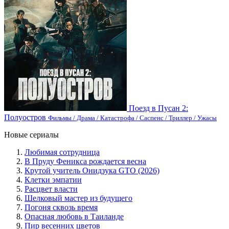
Поезд в Пусан 2:
Полуостров
Фильмы / Драма / Катастрофа / Саспенс / Триллер / Ужасы
Новые сериалы
Любимая сотрудница
В Пруду Феникса рождается весна
Крутой учитель Онидзука GTO (2026)
Клетки эмпатии
Расцвет власти
Шелковый мастер из будущего
Погоня сквозь время
Опасная любовь в Таиланде
Пир весенних цветов