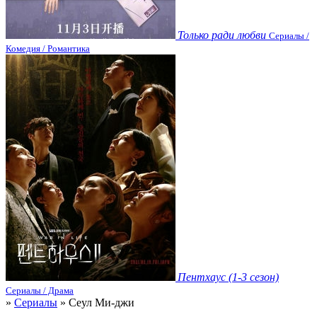
Только ради любви
Сериалы /
Комедия / Романтика
Пентхаус (1-3 сезон)
Сериалы / Драма
»
Сериалы
» Сеул Ми-джи