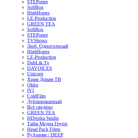
STEPonee
SoftBox
HighHopes
LE-Production
GREEN TEA
SoftBox
STEPonee
TVShows
Люб. Одноголосый
HighHopes
LE-Production
DubLik.Tv
DAVOICES
Unicorn
Храм Дорам ТВ
Okko
IVI
ColdFilm
Дублированный
Всё сведено
GREEN TEA
HDrezka Studio
Тайм Медиа Групп
Head Pack Films
РуАниме / DEEP