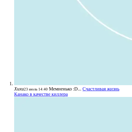
Хихи
Мемненько :D...
Счастливая жизнь
23 июль 14:40
Канако в качестве киллера