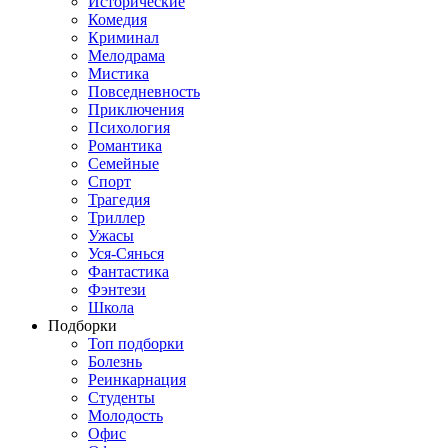
Исторические
Комедия
Криминал
Мелодрама
Мистика
Повседневность
Приключения
Психология
Романтика
Семейные
Спорт
Трагедия
Триллер
Ужасы
Уся-Сянься
Фантастика
Фэнтези
Школа
Подборки
Топ подборки
Болезнь
Реинкарнация
Студенты
Молодость
Офис