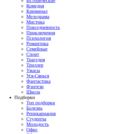
Исторические
Комедия
Криминал
Мелодрама
Мистика
Повседневность
Приключения
Психология
Романтика
Семейные
Спорт
Трагедия
Триллер
Ужасы
Уся-Сянься
Фантастика
Фэнтези
Школа
Подборки
Топ подборки
Болезнь
Реинкарнация
Студенты
Молодость
Офис