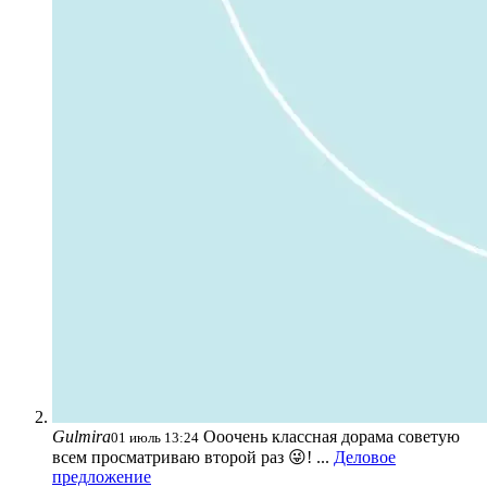
Gulmira
Ооочень классная дорама советую
01 июль 13:24
всем просматриваю второй раз 😜! ...
Деловое
предложение