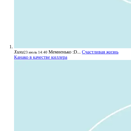
Хихи
Мемненько :D...
Счастливая жизнь
23 июль 14:40
Канако в качестве киллера