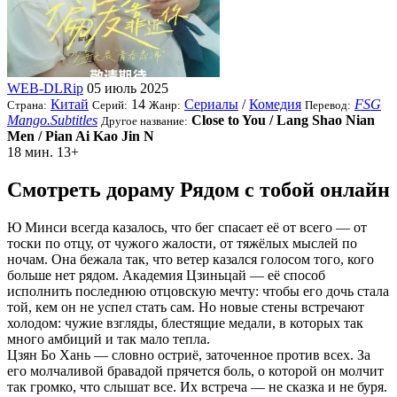
WEB-DLRip
05 июль 2025
Китай
14
Сериалы
/
Комедия
FSG
Страна:
Серий:
Жанр:
Перевод:
Mango.Subtitles
Close to You / Lang Shao Nian
Другое название:
Men / Pian Ai Kao Jin N
18 мин.
13+
Смотреть дораму Рядом с тобой онлайн
Ю Минси всегда казалось, что бег спасает её от всего — от
тоски по отцу, от чужого жалости, от тяжёлых мыслей по
ночам. Она бежала так, что ветер казался голосом того, кого
больше нет рядом. Академия Цзиньцай — её способ
исполнить последнюю отцовскую мечту: чтобы его дочь стала
той, кем он не успел стать сам. Но новые стены встречают
холодом: чужие взгляды, блестящие медали, в которых так
много амбиций и так мало тепла.
Цзян Бо Хань — словно остриё, заточенное против всех. За
его молчаливой бравадой прячется боль, о которой он молчит
так громко, что слышат все. Их встреча — не сказка и не буря.