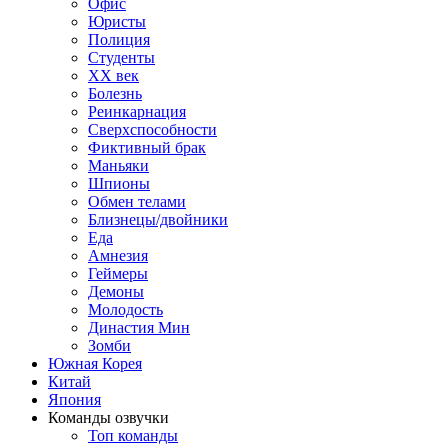
Офис
Юристы
Полиция
Студенты
ХХ век
Болезнь
Реинкарнация
Сверхспособности
Фиктивный брак
Маньяки
Шпионы
Обмен телами
Близнецы/двойники
Еда
Амнезия
Геймеры
Демоны
Молодость
Династия Мин
Зомби
Южная Корея
Китай
Япония
Команды озвучки
Топ команды