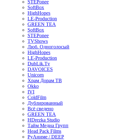
STEPonee
SoftBox
HighHopes
LE-Production
GREEN TEA
SoftBox
STEPonee
TVShows
Люб. Одноголосый
HighHopes
LE-Production
DubLik.Tv
DAVOICES
Unicorn
Храм Дорам ТВ
Okko
IVI
ColdFilm
Дублированный
Всё сведено
GREEN TEA
HDrezka Studio
Тайм Медиа Групп
Head Pack Films
РуАниме / DEEP