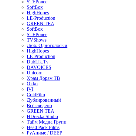
STEPonee
SoftBox
HighHopes
LE-Production
GREEN TEA
SoftBox
STEPonee
TVShows
Люб. Одноголосый
HighHopes
LE-Production
DubLik.Tv
DAVOICES
Unicorn
Храм Дорам ТВ
Okko
IVI
ColdFilm
Дублированный
Всё сведено
GREEN TEA
HDrezka Studio
Тайм Медиа Групп
Head Pack Films
РуАниме / DEEP