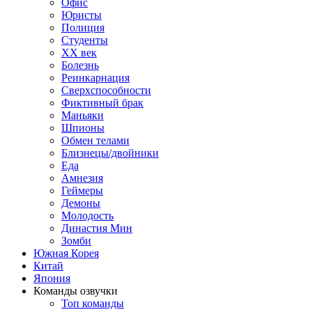
Офис
Юристы
Полиция
Студенты
ХХ век
Болезнь
Реинкарнация
Сверхспособности
Фиктивный брак
Маньяки
Шпионы
Обмен телами
Близнецы/двойники
Еда
Амнезия
Геймеры
Демоны
Молодость
Династия Мин
Зомби
Южная Корея
Китай
Япония
Команды озвучки
Топ команды