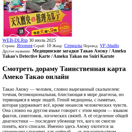
WEB-DLRip
30 июль 2025
Япония
10
Сериалы
VF-Studio
Страна:
Серий:
Жанр:
Перевод:
Медицинские загадки Такао Амэку / Ameku
Другое название:
Takao's Detective Karte / Ameku Takao no Suiri Karute
Смотреть дораму Таинственная карта
Амеко Такао онлайн
Такао Амэку — человек, словно вырезанный скальпелем:
точная, безэмоциональная, блистающая в мире диагноза, но
теряющаяся в мире людей. Гений медицины, с памятью,
которая удерживает всё, кроме нюансов человеческих чувств.
Она словно на другом языке говорит с этим миром — языком
фактов, симптомов, логических связей. А её отделение общей
диагностики — последнее убежище тех, кого не смогли
понять, кого списали. Именно здесь Амэку охотится за
странными случаями, как учёный — за доказательством