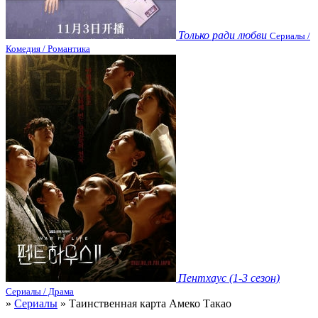
Только ради любви
Сериалы /
Комедия / Романтика
Пентхаус (1-3 сезон)
Сериалы / Драма
»
Сериалы
» Таинственная карта Амеко Такао