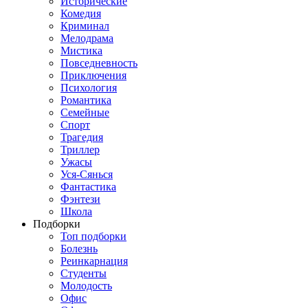
Исторические
Комедия
Криминал
Мелодрама
Мистика
Повседневность
Приключения
Психология
Романтика
Семейные
Спорт
Трагедия
Триллер
Ужасы
Уся-Сянься
Фантастика
Фэнтези
Школа
Подборки
Топ подборки
Болезнь
Реинкарнация
Студенты
Молодость
Офис