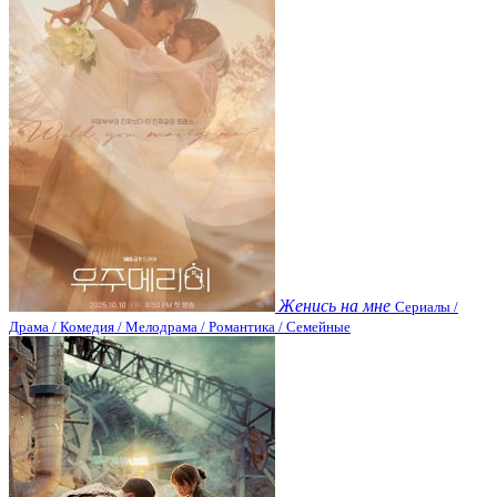
Женись на мне
Сериалы /
Драма / Комедия / Мелодрама / Романтика / Семейные