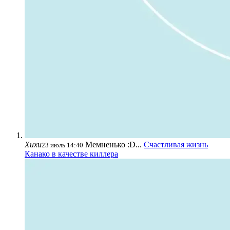
Хихи
Мемненько :D...
Счастливая жизнь
23 июль 14:40
Канако в качестве киллера