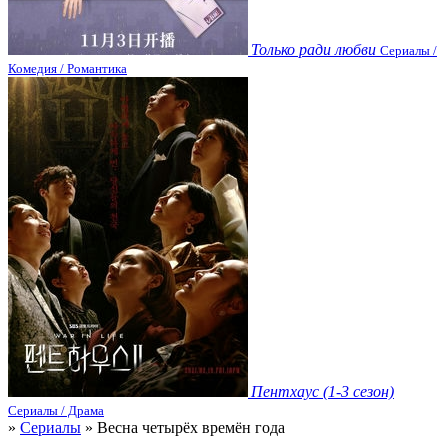
Только ради любви
Сериалы /
Комедия / Романтика
Пентхаус (1-3 сезон)
Сериалы / Драма
»
Сериалы
» Весна четырёх времён года