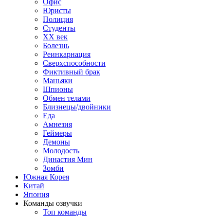
Офис
Юристы
Полиция
Студенты
ХХ век
Болезнь
Реинкарнация
Сверхспособности
Фиктивный брак
Маньяки
Шпионы
Обмен телами
Близнецы/двойники
Еда
Амнезия
Геймеры
Демоны
Молодость
Династия Мин
Зомби
Южная Корея
Китай
Япония
Команды озвучки
Топ команды