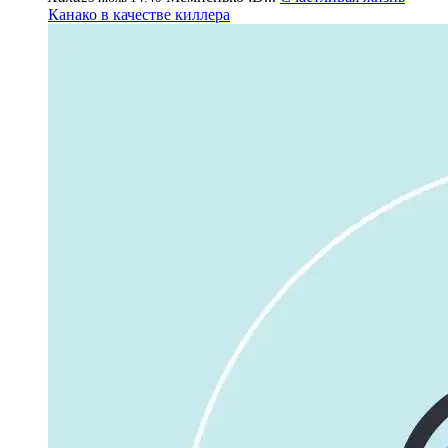
Канако в качестве киллера