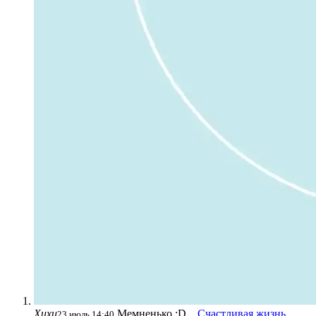
Хихи
Мемненько :D...
Счастливая жизнь
23 июль 14:40