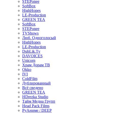
STEPonee
SoftBox
HighHopes
LE-Production
GREEN TEA
SoftBox
STEPonee
TVShows
Люб. Одноголосый
HighHopes
LE-Production
DubLik.Tv
DAVOICES
Unicorn
Храм Дорам ТВ
Okko
IVI
ColdFilm
Дублированный
Всё сведено
GREEN TEA
HDrezka Studio
Тайм Медиа Групп
Head Pack Films
РуАниме / DEEP