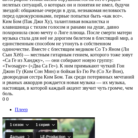
нелепых ситуаций, о которых он и понятия не имел, будучи
звездой: общажные очереди в душ, незнакомая неловкость
перед однокурсниками, первые попытки быть «как все».
Ким Бом (Пак Джи Ху), талантливая вокалистка и
клавишница с тихим голосом и ранами на душе, давно
похоронила свою мечту о Лиге плюща. После смерти матери
музыка стала для неё не дорогим билетом в блестящий мир, а
единственным способом не утонуть в собственном
одиночестве. Вместе с блестящим медиком Со Тэ Яном (Ли
Сын Хёб) — местным гитарным гением, которого тоже зовут
«Са Ге из Ханджу», — они собирают новую группу:
«Twosagye» («Два Са Ге»). К ним примыкают чуткий Гон
Джин Гу (Ким Сон Мин) и бойкая Бэ Гю Ри (Со Хе Вон),
двоюродная сестра Ким Бом. Так среди потерянных мечтаний
и рваных аккордов рождается новая музыка — их музыка,
настоящая, в которой каждый акцент звучит чуть громче, чем
боль.
0
0
Плеер