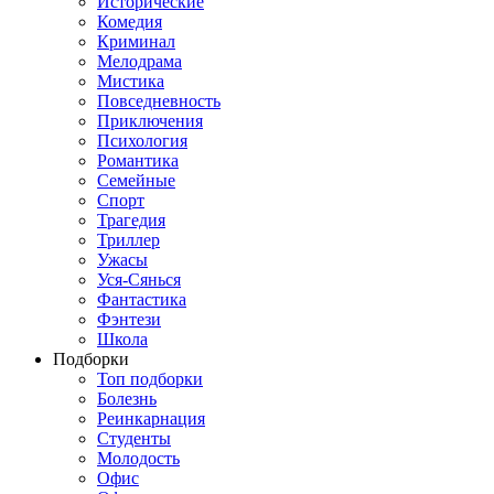
Исторические
Комедия
Криминал
Мелодрама
Мистика
Повседневность
Приключения
Психология
Романтика
Семейные
Спорт
Трагедия
Триллер
Ужасы
Уся-Сянься
Фантастика
Фэнтези
Школа
Подборки
Топ подборки
Болезнь
Реинкарнация
Студенты
Молодость
Офис