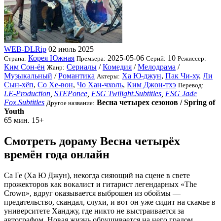
WEB-DLRip
02 июль 2025
Корея Южная
2025-05-06
10
Страна:
Премьера:
Серий:
Режиссер:
Ким Сон-ён
Сериалы
/
Комедия
/
Мелодрама
/
Жанр:
Музыкальный
/
Романтика
Ха Ю-джун
,
Пак Чи-ху
,
Ли
Актеры:
Сын-хёп
,
Со Хе-вон
,
Чо Хан-чхоль
,
Ким Джон-тхэ
Перевод:
LE-Production
,
STEPonee
,
FSG Twilight.Subtitles
,
FSG Jade
Fox.Subtitles
Весна четырех сезонов / Spring of
Другое название:
Youth
65 мин.
15+
Смотреть дораму Весна четырёх
времён года онлайн
Са Ге (Ха Ю Джун), некогда сияющий на сцене в свете
прожекторов как вокалист и гитарист легендарных «The
Crown», вдруг оказывается выброшен из обоймы —
предательство, скандал, слухи, и вот он уже сидит на скамье в
университете Ханджу, где никто не выстраивается за
автографом. Новая жизнь обрушивается на него градом