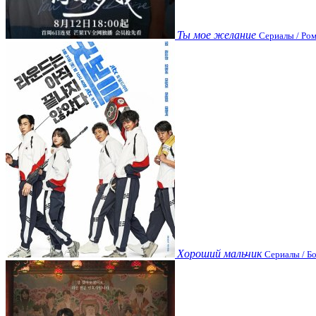
Ты мое желание
Сериалы / Ром
Хороший мальчик
Сериалы / Бо