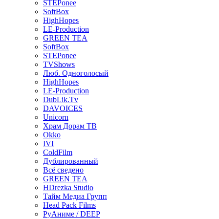
STEPonee
SoftBox
HighHopes
LE-Production
GREEN TEA
SoftBox
STEPonee
TVShows
Люб. Одноголосый
HighHopes
LE-Production
DubLik.Tv
DAVOICES
Unicorn
Храм Дорам ТВ
Okko
IVI
ColdFilm
Дублированный
Всё сведено
GREEN TEA
HDrezka Studio
Тайм Медиа Групп
Head Pack Films
РуАниме / DEEP