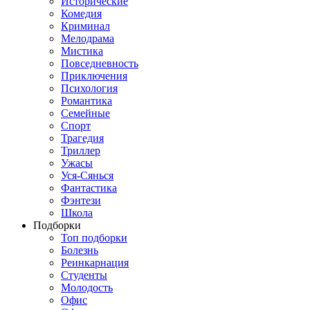
Исторические
Комедия
Криминал
Мелодрама
Мистика
Повседневность
Приключения
Психология
Романтика
Семейные
Спорт
Трагедия
Триллер
Ужасы
Уся-Сянься
Фантастика
Фэнтези
Школа
Подборки
Топ подборки
Болезнь
Реинкарнация
Студенты
Молодость
Офис