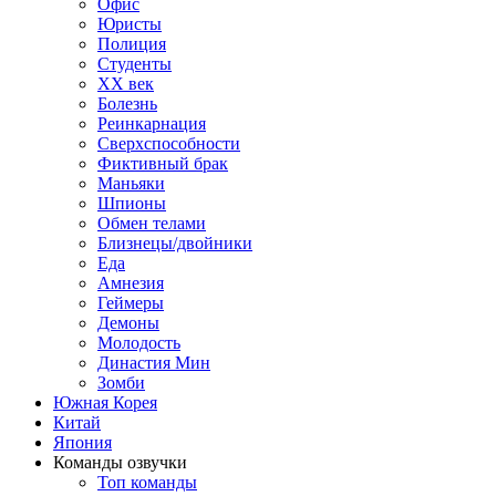
Офис
Юристы
Полиция
Студенты
ХХ век
Болезнь
Реинкарнация
Сверхспособности
Фиктивный брак
Маньяки
Шпионы
Обмен телами
Близнецы/двойники
Еда
Амнезия
Геймеры
Демоны
Молодость
Династия Мин
Зомби
Южная Корея
Китай
Япония
Команды озвучки
Топ команды