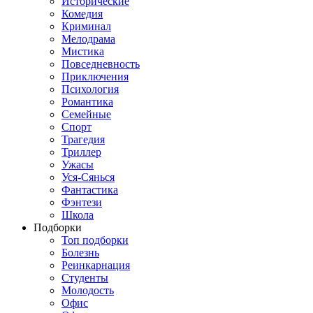
Исторические
Комедия
Криминал
Мелодрама
Мистика
Повседневность
Приключения
Психология
Романтика
Семейные
Спорт
Трагедия
Триллер
Ужасы
Уся-Сянься
Фантастика
Фэнтези
Школа
Подборки
Топ подборки
Болезнь
Реинкарнация
Студенты
Молодость
Офис