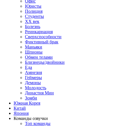
Офис
Юристы
Полиция
Студенты
ХХ век
Болезнь
Реинкарнация
Сверхспособности
Фиктивный брак
Маньяки
Шпионы
Обмен телами
Близнецы/двойники
Еда
Амнезия
Геймеры
Демоны
Молодость
Династия Мин
Зомби
Южная Корея
Китай
Япония
Команды озвучки
Топ команды