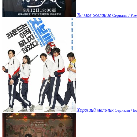
Ты мое желание
Сериалы / Ром
Хороший мальчик
Сериалы / Бо