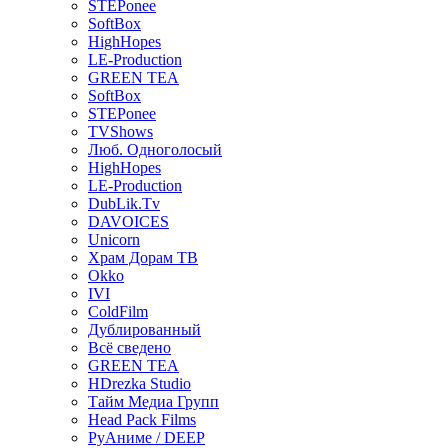
STEPonee
SoftBox
HighHopes
LE-Production
GREEN TEA
SoftBox
STEPonee
TVShows
Люб. Одноголосый
HighHopes
LE-Production
DubLik.Tv
DAVOICES
Unicorn
Храм Дорам ТВ
Okko
IVI
ColdFilm
Дублированный
Всё сведено
GREEN TEA
HDrezka Studio
Тайм Медиа Групп
Head Pack Films
РуАниме / DEEP