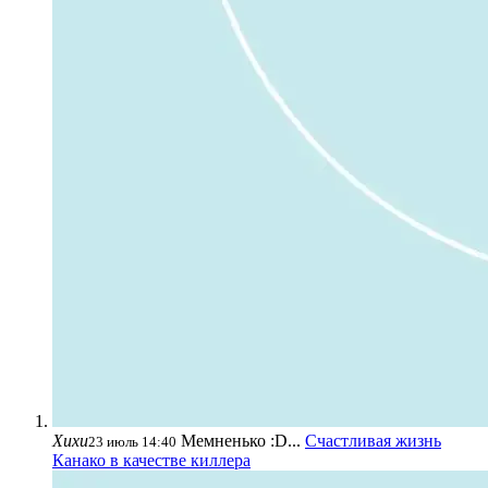
Хихи
Мемненько :D...
Счастливая жизнь
23 июль 14:40
Канако в качестве киллера