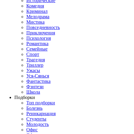
Исторические
Комедия
Криминал
Мелодрама
Мистика
Повседневность
Приключения
Психология
Романтика
Семейные
Спорт
Трагедия
Триллер
Ужасы
Уся-Сянься
Фантастика
Фэнтези
Школа
Подборки
Топ подборки
Болезнь
Реинкарнация
Студенты
Молодость
Офис