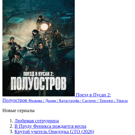
Поезд в Пусан 2:
Полуостров
Фильмы / Драма / Катастрофа / Саспенс / Триллер / Ужасы
Новые сериалы
Любимая сотрудница
В Пруду Феникса рождается весна
Крутой учитель Онидзука GTO (2026)