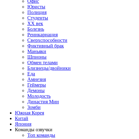
Офис
Юристы
Полиция
Студенты
ХХ век
Болезнь
Реинкарнация
Сверхспособности
Фиктивный брак
Маньяки
Шпионы
Обмен телами
Близнецы/двойники
Еда
Амнезия
Геймеры
Демоны
Молодость
Династия Мин
Зомби
Южная Корея
Китай
Япония
Команды озвучки
Топ команды