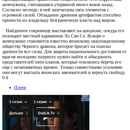
жемчужина, считавшаяся утерянной много веков назад.
Согласно легенде, в ней запечатаны пять элементов с
огромной силой. Обладание древним артефактом способно
принести их владельцу безграничную власть над миром.
Найденное сокровище выставляют на аукционе, откуда его
похищает местный карманник Хо Сяо Се. Вскоре о
жемчужине становится известно японскому оккупационному
обществу Черного дракона, которое бросает на поиски
древности все силы. Для защиты национального достояния от
врагов молодому патриоту нужно найти и объединить
представителей пяти кланов, которые поклялись беречь его
еще с незапамятных времен. Только совместными усилиями
они могут выгнать японских завоевателей и вернуть свободу.
0
0
Плеер