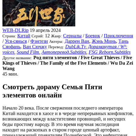
WEB-DLRip
19 апрель 2024
Китай
12
Сериалы
/
Боевик
/
Приключения
Страна:
Серий:
Жанр:
/
Уся-сянься
/
Фэнтези
Даррен Ван
,
Жэнь Минь
,
Тань
Актеры:
Сяофань
,
Ван Сючжу
DubLik.Tv
,
Дораманутая / W³:
Перевод:
voices
,
Sound Film
,
Автоперевод.Subtitles
,
FSG Reborn.Subtitles
Род пяти элементов / Five Great Thieves / Five
Другое название:
Kings of Thieves / The Family of the Five Elements / Wu Da Zei
Wang
45 мин.
Смотреть дораму Семья Пяти
элементов онлайн
Начало 20 века. После свержения последнего императора
Китай находится в хаосе и в череде непрерывных конфликтов,
возникающих между властителями провинций, и несущих
беды простому народу. В это время научная экспедиция
находит на раскопках в старом городе ценный артефакт,
принадлежащий правителям Поднебесной. Это нефритовая