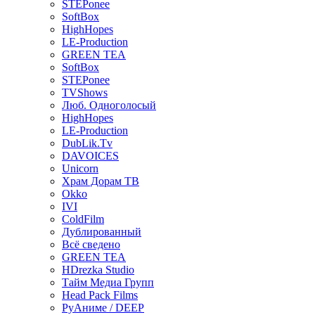
STEPonee
SoftBox
HighHopes
LE-Production
GREEN TEA
SoftBox
STEPonee
TVShows
Люб. Одноголосый
HighHopes
LE-Production
DubLik.Tv
DAVOICES
Unicorn
Храм Дорам ТВ
Okko
IVI
ColdFilm
Дублированный
Всё сведено
GREEN TEA
HDrezka Studio
Тайм Медиа Групп
Head Pack Films
РуАниме / DEEP