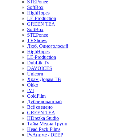
STEPonee
SoftBox
HighHopes
LE-Production
GREEN TEA
SoftBox
STEPonee
TVShows
Люб. Одноголосый
HighHopes
LE-Production
DubLik.Tv
DAVOICES
Unicorn
Храм Дорам ТВ
Okko
IVI
ColdFilm
Дублированный
Всё сведено
GREEN TEA
HDrezka Studio
Тайм Медиа Групп
Head Pack Films
РуАниме / DEEP