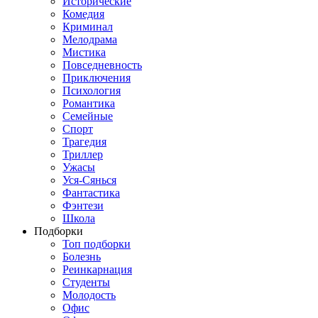
Исторические
Комедия
Криминал
Мелодрама
Мистика
Повседневность
Приключения
Психология
Романтика
Семейные
Спорт
Трагедия
Триллер
Ужасы
Уся-Сянься
Фантастика
Фэнтези
Школа
Подборки
Топ подборки
Болезнь
Реинкарнация
Студенты
Молодость
Офис