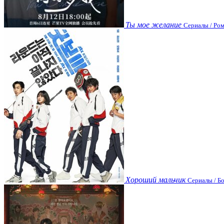
Ты мое желание
Сериалы / Ром
Хороший мальчик
Сериалы / Бо