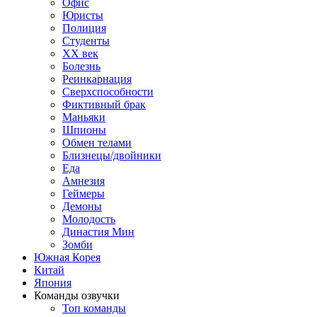
Офис
Юристы
Полиция
Студенты
ХХ век
Болезнь
Реинкарнация
Сверхспособности
Фиктивный брак
Маньяки
Шпионы
Обмен телами
Близнецы/двойники
Еда
Амнезия
Геймеры
Демоны
Молодость
Династия Мин
Зомби
Южная Корея
Китай
Япония
Команды озвучки
Топ команды