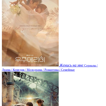
Женись на мне
Сериалы /
Драма / Комедия / Мелодрама / Романтика / Семейные