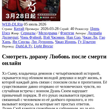
WEB-DLRip
05 июль 2026
Китай
2026-03-28
40
Цинь
Страна:
Премьера:
Серий:
Режиссер:
Цзоэ
Сериалы
/
Мелодрама
/
Фэнтези
Дилраба
Жанр:
Актеры:
Дилмурат
,
Чэнь Фэйюй
,
Вэй Чжэмин
,
Han Gao
,
Чжан Ли
,
Гао
Хань
,
Ян Сицзы
,
Лю Дунцинь
,
Чжао Ицинь
,
Гу Цзычэн
DubLik.Tv
,
Light Breeze
Перевод:
Смотреть дораму Любовь после смерти
онлайн
Хэ Сыму, владычица демонов с четырёхвековой историей,
скрывается под обликом молодой девушки и ведёт жизнь, в
которой каждый день связан с поиском силы и пропитания. Её
существование давно оторвано от человеческих чувств, но
случайная встреча с воином Дуань Сюем нарушает
привычный порядок. В его руках оказывается предмет,
связанный с человеком из её далёкого прошлого, и это
вызывает вопросы, на которые нет простых ответов.
Дуань Сюй кажется спокойным и собранным, но за его