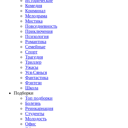
Исторические
Комедия
Криминал
Мелодрама
Мистика
Повседневность
Приключения
Психология
Романтика
Семейные
Спорт
Трагедия
Триллер
Ужасы
Уся-Сянься
Фантастика
Фэнтези
Школа
Подборки
Топ подборки
Болезнь
Реинкарнация
Студенты
Молодость
Офис