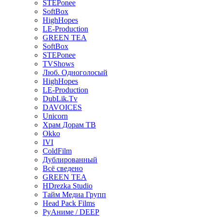
STEPonee
SoftBox
HighHopes
LE-Production
GREEN TEA
SoftBox
STEPonee
TVShows
Люб. Одноголосый
HighHopes
LE-Production
DubLik.Tv
DAVOICES
Unicorn
Храм Дорам ТВ
Okko
IVI
ColdFilm
Дублированный
Всё сведено
GREEN TEA
HDrezka Studio
Тайм Медиа Групп
Head Pack Films
РуАниме / DEEP