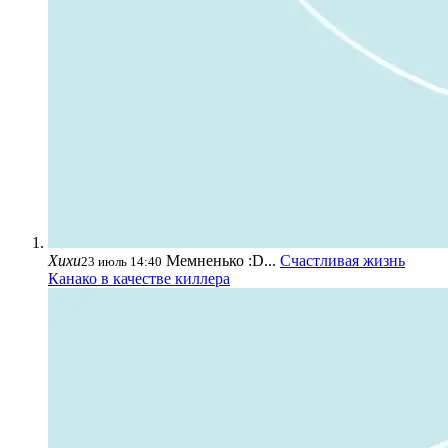
Хихи
Мемненько :D...
Счастливая жизнь
23 июль 14:40
Канако в качестве киллера