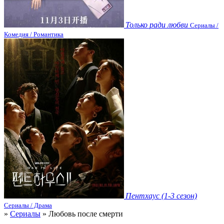
Только ради любви
Сериалы /
Комедия / Романтика
Пентхаус (1-3 сезон)
Сериалы / Драма
»
Сериалы
» Любовь после смерти