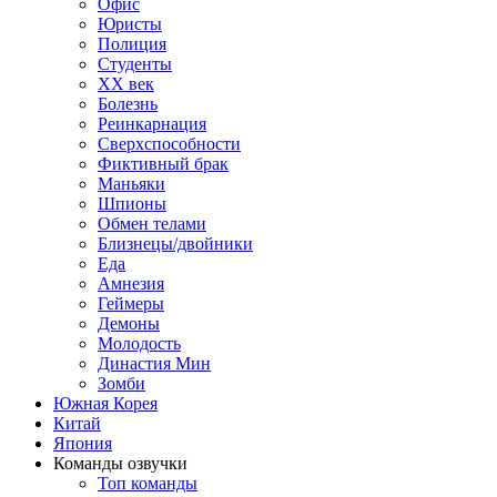
Офис
Юристы
Полиция
Студенты
ХХ век
Болезнь
Реинкарнация
Сверхспособности
Фиктивный брак
Маньяки
Шпионы
Обмен телами
Близнецы/двойники
Еда
Амнезия
Геймеры
Демоны
Молодость
Династия Мин
Зомби
Южная Корея
Китай
Япония
Команды озвучки
Топ команды