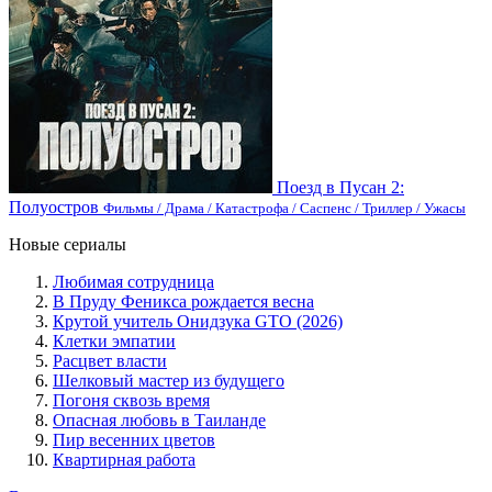
Поезд в Пусан 2:
Полуостров
Фильмы / Драма / Катастрофа / Саспенс / Триллер / Ужасы
Новые сериалы
Любимая сотрудница
В Пруду Феникса рождается весна
Крутой учитель Онидзука GTO (2026)
Клетки эмпатии
Расцвет власти
Шелковый мастер из будущего
Погоня сквозь время
Опасная любовь в Таиланде
Пир весенних цветов
Квартирная работа