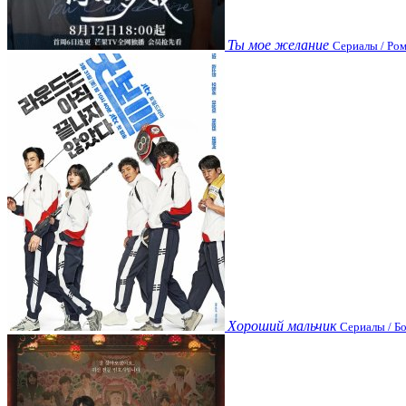
Ты мое желание
Сериалы / Ром
Хороший мальчик
Сериалы / Бо