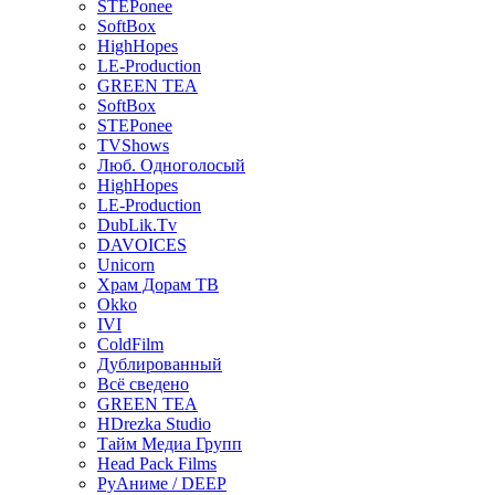
STEPonee
SoftBox
HighHopes
LE-Production
GREEN TEA
SoftBox
STEPonee
TVShows
Люб. Одноголосый
HighHopes
LE-Production
DubLik.Tv
DAVOICES
Unicorn
Храм Дорам ТВ
Okko
IVI
ColdFilm
Дублированный
Всё сведено
GREEN TEA
HDrezka Studio
Тайм Медиа Групп
Head Pack Films
РуАниме / DEEP