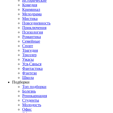
Исторические
Комедия
Криминал
Мелодрама
Мистика
Повседневность
Приключения
Психология
Романтика
Семейные
Спорт
Трагедия
Триллер
Ужасы
Уся-Сянься
Фантастика
Фэнтези
Школа
Подборки
Топ подборки
Болезнь
Реинкарнация
Студенты
Молодость
Офис