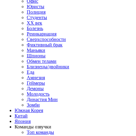
Офис
Юристы
Полиция
Студенты
ХХ век
Болезнь
Реинкарнация
Сверхспособности
Фиктивный брак
Маньяки
Шпионы
Обмен телами
Близнецы/двойники
Еда
Амнезия
Геймеры
Демоны
Молодость
Династия Мин
Зомби
Южная Корея
Китай
Япония
Команды озвучки
Топ команды