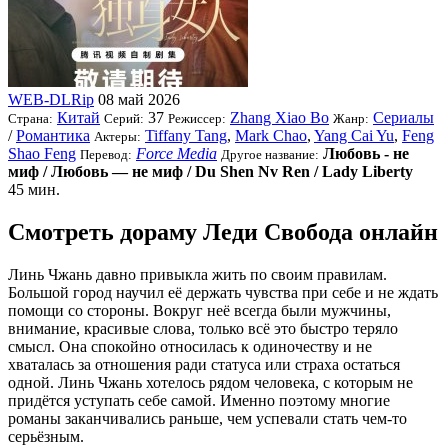
WEB-DLRip
08 май 2026
Китай
37
Zhang Xiao Bo
Сериалы
Страна:
Серий:
Режиссер:
Жанр:
/
Романтика
Tiffany Tang
,
Mark Chao
,
Yang Cai Yu
,
Feng
Актеры:
Shao Feng
Force Media
Любовь - не
Перевод:
Другое название:
миф / Любовь — не миф / Du Shen Nv Ren / Lady Liberty
45 мин.
Смотреть дораму Леди Свобода онлайн
Линь Чжань давно привыкла жить по своим правилам.
Большой город научил её держать чувства при себе и не ждать
помощи со стороны. Вокруг неё всегда были мужчины,
внимание, красивые слова, только всё это быстро теряло
смысл. Она спокойно относилась к одиночеству и не
хваталась за отношения ради статуса или страха остаться
одной. Линь Чжань хотелось рядом человека, с которым не
придётся уступать себе самой. Именно поэтому многие
романы заканчивались раньше, чем успевали стать чем-то
серьёзным.