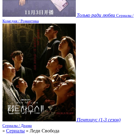
Только ради любви
Сериалы /
Комедия / Романтика
Пентхаус (1-3 сезон)
Сериалы / Драма
»
Сериалы
» Леди Свобода