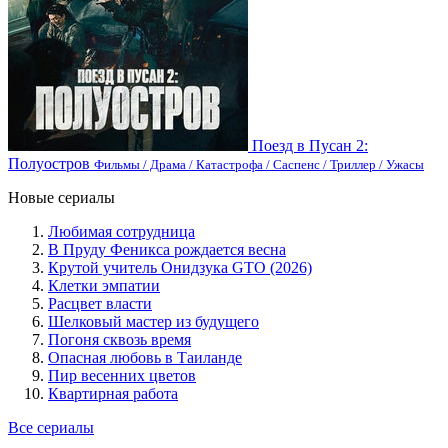
Поезд в Пусан 2:
Полуостров
Фильмы / Драма / Катастрофа / Саспенс / Триллер / Ужасы
Новые сериалы
Любимая сотрудница
В Пруду Феникса рождается весна
Крутой учитель Онидзука GTO (2026)
Клетки эмпатии
Расцвет власти
Шелковый мастер из будущего
Погоня сквозь время
Опасная любовь в Таиланде
Пир весенних цветов
Квартирная работа
Все сериалы