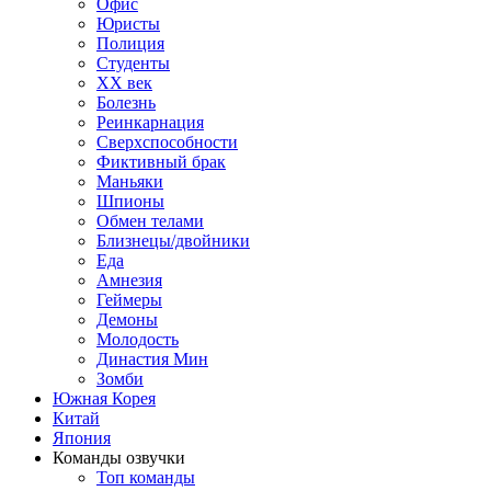
Офис
Юристы
Полиция
Студенты
ХХ век
Болезнь
Реинкарнация
Сверхспособности
Фиктивный брак
Маньяки
Шпионы
Обмен телами
Близнецы/двойники
Еда
Амнезия
Геймеры
Демоны
Молодость
Династия Мин
Зомби
Южная Корея
Китай
Япония
Команды озвучки
Топ команды