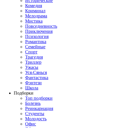
Исторические
Комедия
Криминал
Мелодрама
Мистика
Повседневность
Приключения
Психология
Романтика
Семейные
Спорт
Трагедия
Триллер
Ужасы
Уся-Сянься
Фантастика
Фэнтези
Школа
Подборки
Топ подборки
Болезнь
Реинкарнация
Студенты
Молодость
Офис