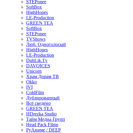
STEPonee
SoftBox
HighHopes
LE-Production
GREEN TEA
SoftBox
STEPonee
TVShows
Люб. Одноголосый
HighHopes
LE-Production
DubLik.Tv
DAVOICES
Unicorn
Храм Дорам ТВ
Okko
IVI
ColdFilm
Дублированный
Всё сведено
GREEN TEA
HDrezka Studio
Тайм Медиа Групп
Head Pack Films
РуАниме / DEEP