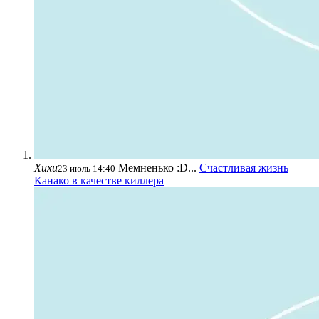
Хихи
Мемненько :D...
Счастливая жизнь
23 июль 14:40
Канако в качестве киллера