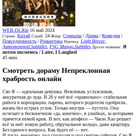
WEB-DLRip
16 май 2024
Китай
24
Сериалы
/
Драма
/
Комедия
/
Страна:
Серий:
Жанр:
Повседневность
/
Романтика
Light Breeze
,
Перевод:
Автоперевод.Subtitles
,
FSG Mango.Subtitles
Я
Другое название:
потом посмеюсь / Later, I Laughed
45 мин.
Смотреть дораму Непреклонная
храбрость онлайн
Сяо Я — идеальная девушка. Вежливая, услужливая,
аккуратная до зуда. В 26 у неё всё «правильно»: стабильная
работа в корпорации, парень, которого родители одобрили,
жизнь без острых углов. Только внутри — пустота. Она
исчезает в бесконечном «да, конечно», в улыбках, за которыми
прячется немой крик. И вот, как апофеоз — Чжэн Хао решает
всё за неё: новую работу, обручальное кольцо, даже квартиру.
Без единого вопроса. Как будто её — нет.
И тогда, внезапно, под градусом и под светом софитов, Сяо Я