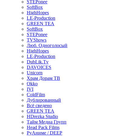
STEPonee
SoftBox
HighHopes
LE-Production
GREEN TEA
SoftBox
STEPonee
TVShows
Люб. Одноголосый
HighHopes
LE-Production
DubLik.Tv
DAVOICES
Unicorn
Храм Дорам ТВ
Okko
IVI
ColdFilm
Дублированный
Всё сведено
GREEN TEA
HDrezka Studio
Тайм Медиа Групп
Head Pack Films
РуАниме / DEEP