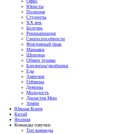
Офис
Юристы
Полиция
Студенты
ХХ век
Болезнь
Реинкарнация
Сверхспособности
Фиктивный брак
Маньяки
Шпионы
Обмен телами
Близнецы/двойники
Еда
Амнезия
Геймеры
Демоны
Молодость
Династия Мин
Зомби
Южная Корея
Китай
Япония
Команды озвучки
Топ команды