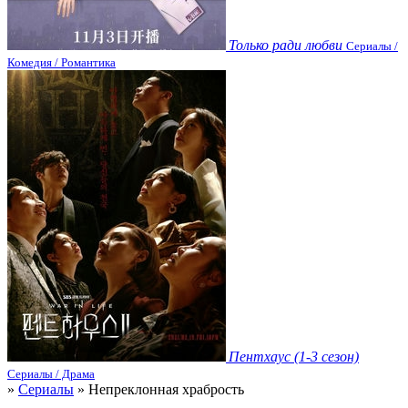
Только ради любви
Сериалы /
Комедия / Романтика
Пентхаус (1-3 сезон)
Сериалы / Драма
»
Сериалы
» Непреклонная храбрость