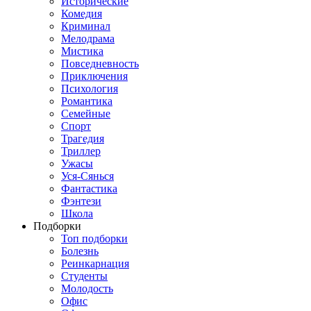
Исторические
Комедия
Криминал
Мелодрама
Мистика
Повседневность
Приключения
Психология
Романтика
Семейные
Спорт
Трагедия
Триллер
Ужасы
Уся-Сянься
Фантастика
Фэнтези
Школа
Подборки
Топ подборки
Болезнь
Реинкарнация
Студенты
Молодость
Офис