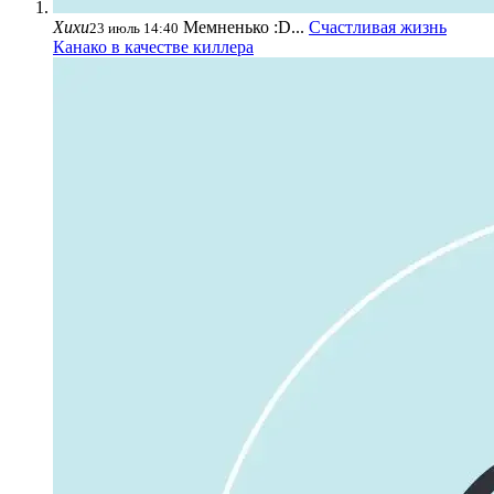
Хихи
Мемненько :D...
Счастливая жизнь
23 июль 14:40
Канако в качестве киллера