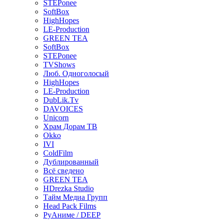
STEPonee
SoftBox
HighHopes
LE-Production
GREEN TEA
SoftBox
STEPonee
TVShows
Люб. Одноголосый
HighHopes
LE-Production
DubLik.Tv
DAVOICES
Unicorn
Храм Дорам ТВ
Okko
IVI
ColdFilm
Дублированный
Всё сведено
GREEN TEA
HDrezka Studio
Тайм Медиа Групп
Head Pack Films
РуАниме / DEEP