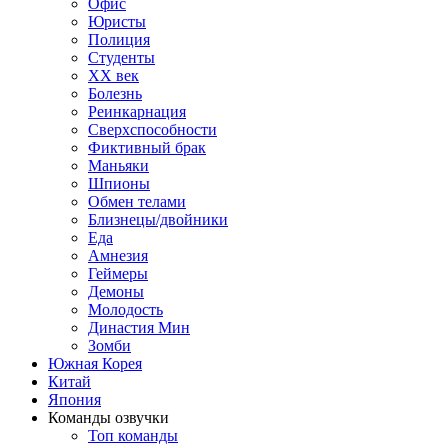
Офис
Юристы
Полиция
Студенты
ХХ век
Болезнь
Реинкарнация
Сверхспособности
Фиктивный брак
Маньяки
Шпионы
Обмен телами
Близнецы/двойники
Еда
Амнезия
Геймеры
Демоны
Молодость
Династия Мин
Зомби
Южная Корея
Китай
Япония
Команды озвучки
Топ команды