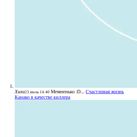
Хихи
Мемненько :D...
Счастливая жизнь
23 июль 14:40
Канако в качестве киллера