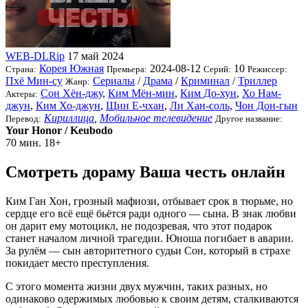
WEB-DLRip
17 май 2024
Корея Южная
2024-08-12
10
Страна:
Премьера:
Серий:
Режиссер:
Пхё Мин-су
Сериалы
/
Драма
/
Криминал
/
Триллер
Жанр:
Сон Хён-джу
,
Ким Мён-мин
,
Ким До-хун
,
Хо Нам-
Актеры:
джун
,
Ким Хо-джун
,
Щин Е-чхан
,
Ли Хан-соль
,
Чон Дон-гын
Кириллица
,
Мобильное телевидение
Перевод:
Другое название:
Your Honor / Keubodo
70 мин.
18+
Смотреть дораму Ваша честь онлайн
Ким Ган Хон, грозный мафиози, отбывает срок в тюрьме, но
сердце его всё ещё бьётся ради одного — сына. В знак любви
он дарит ему мотоцикл, не подозревая, что этот подарок
станет началом личной трагедии. Юноша погибает в аварии.
За рулём — сын авторитетного судьи Сон, который в страхе
покидает место преступления.
С этого момента жизни двух мужчин, таких разных, но
одинаково одержимых любовью к своим детям, сталкиваются