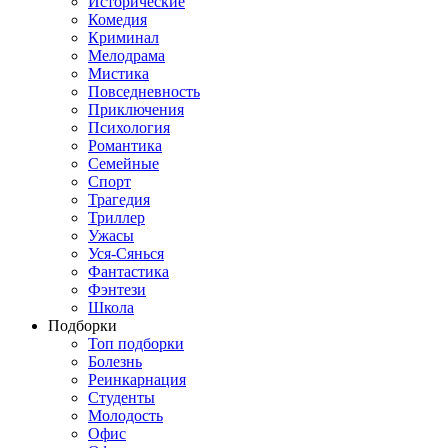
Исторические
Комедия
Криминал
Мелодрама
Мистика
Повседневность
Приключения
Психология
Романтика
Семейные
Спорт
Трагедия
Триллер
Ужасы
Уся-Сянься
Фантастика
Фэнтези
Школа
Подборки
Топ подборки
Болезнь
Реинкарнация
Студенты
Молодость
Офис