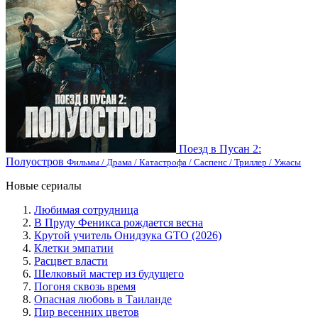
Поезд в Пусан 2:
Полуостров
Фильмы / Драма / Катастрофа / Саспенс / Триллер / Ужасы
Новые сериалы
Любимая сотрудница
В Пруду Феникса рождается весна
Крутой учитель Онидзука GTO (2026)
Клетки эмпатии
Расцвет власти
Шелковый мастер из будущего
Погоня сквозь время
Опасная любовь в Таиланде
Пир весенних цветов