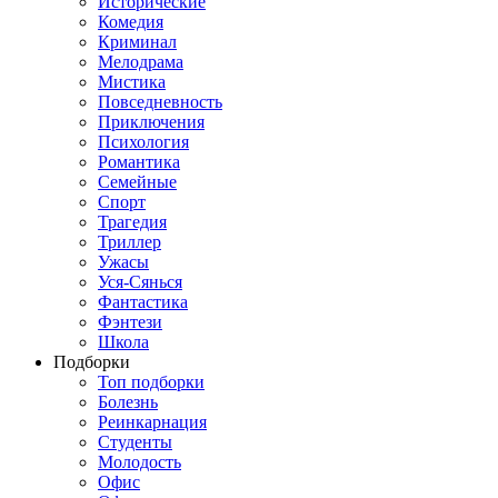
Исторические
Комедия
Криминал
Мелодрама
Мистика
Повседневность
Приключения
Психология
Романтика
Семейные
Спорт
Трагедия
Триллер
Ужасы
Уся-Сянься
Фантастика
Фэнтези
Школа
Подборки
Топ подборки
Болезнь
Реинкарнация
Студенты
Молодость
Офис