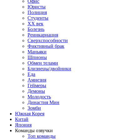
Офис
Юристы
Полиция
Студенты
ХХ век
Болезнь
Реинкарнация
Сверхспособности
Фиктивный брак
Маньяки
Шпионы
Обмен телами
Близнецы/двойники
Еда
Амнезия
Геймеры
Демоны
Молодость
Династия Мин
Зомби
Южная Корея
Китай
Япония
Команды озвучки
Топ команды