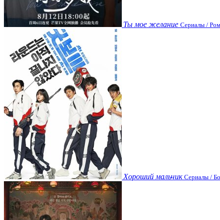
Ты мое желание
Сериалы / Ром
Хороший мальчик
Сериалы / Бо