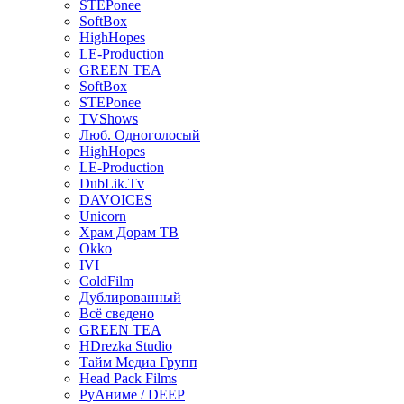
STEPonee
SoftBox
HighHopes
LE-Production
GREEN TEA
SoftBox
STEPonee
TVShows
Люб. Одноголосый
HighHopes
LE-Production
DubLik.Tv
DAVOICES
Unicorn
Храм Дорам ТВ
Okko
IVI
ColdFilm
Дублированный
Всё сведено
GREEN TEA
HDrezka Studio
Тайм Медиа Групп
Head Pack Films
РуАниме / DEEP