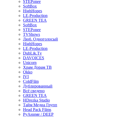
STEPonee
SoftBox
HighHopes
LE-Production
GREEN TEA
SoftBox
STEPonee
TVShows
Люб. Одноголосый
HighHopes
LE-Production
DubLik.Tv
DAVOICES
Unicorn
Храм Дорам ТВ
Okko
IVI
ColdFilm
Дублированный
Всё сведено
GREEN TEA
HDrezka Studio
Тайм Медиа Групп
Head Pack Films
РуАниме / DEEP