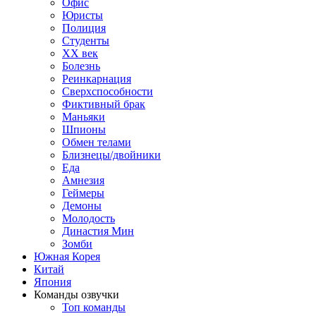
Офис
Юристы
Полиция
Студенты
ХХ век
Болезнь
Реинкарнация
Сверхспособности
Фиктивный брак
Маньяки
Шпионы
Обмен телами
Близнецы/двойники
Еда
Амнезия
Геймеры
Демоны
Молодость
Династия Мин
Зомби
Южная Корея
Китай
Япония
Команды озвучки
Топ команды