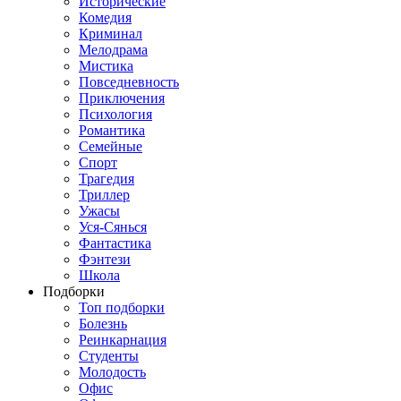
Исторические
Комедия
Криминал
Мелодрама
Мистика
Повседневность
Приключения
Психология
Романтика
Семейные
Спорт
Трагедия
Триллер
Ужасы
Уся-Сянься
Фантастика
Фэнтези
Школа
Подборки
Топ подборки
Болезнь
Реинкарнация
Студенты
Молодость
Офис