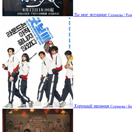
Ты мое желание
Сериалы / Ром
Хороший мальчик
Сериалы / Бо