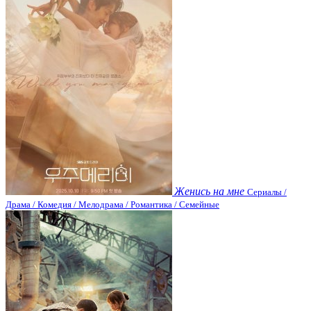
Женись на мне
Сериалы /
Драма / Комедия / Мелодрама / Романтика / Семейные