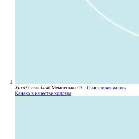
Хихи
Мемненько :D...
Счастливая жизнь
23 июль 14:40
Канако в качестве киллера