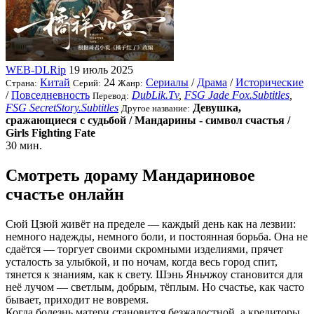
WEB-DLRip
19 июль 2025
Китай
24
Сериалы
/
Драма
/
Исторические
Страна:
Серий:
Жанр:
/
Повседневность
DubLik.Tv
,
FSG Jade Fox.Subtitles
,
Перевод:
FSG SecretStory.Subtitles
Девушка,
Другое название:
сражающиеся с судьбой / Мандарины - символ счастья /
Girls Fighting Fate
30 мин.
Смотреть дораму Мандариновое
счастье онлайн
Сюй Цзюй живёт на пределе — каждый день как на лезвии:
немного надежды, немного боли, и постоянная борьба. Она не
сдаётся — торгует своими скромными изделиями, прячет
усталость за улыбкой, и по ночам, когда весь город спит,
тянется к знаниям, как к свету. Шэнь Яньчжоу становится для
неё лучом — светлым, добрым, тёплым. Но счастье, как часто
бывает, приходит не вовремя.
Когда болезнь матери становится безжалостной, а кредиторы