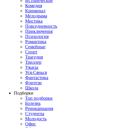
Исторические
Комедия
Криминал
Мелодрама
Мистика
Повседневность
Приключения
Психология
Романтика
Семейные
Спорт
Трагедия
Триллер
Ужасы
Уся-Сянься
Фантастика
Фэнтези
Школа
Подборки
Топ подборки
Болезнь
Реинкарнация
Студенты
Молодость
Офис