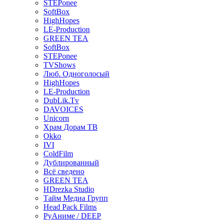
STEPonee
SoftBox
HighHopes
LE-Production
GREEN TEA
SoftBox
STEPonee
TVShows
Люб. Одноголосый
HighHopes
LE-Production
DubLik.Tv
DAVOICES
Unicorn
Храм Дорам ТВ
Okko
IVI
ColdFilm
Дублированный
Всё сведено
GREEN TEA
HDrezka Studio
Тайм Медиа Групп
Head Pack Films
РуАниме / DEEP