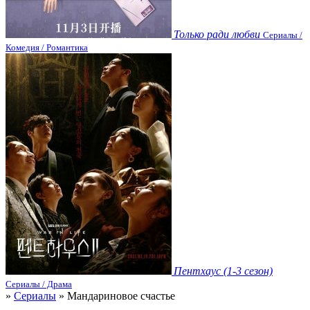
Только ради любви
Сериалы /
Комедия / Романтика
Пентхаус (1-3 сезон)
Сериалы / Драма
»
Сериалы
» Мандариновое счастье