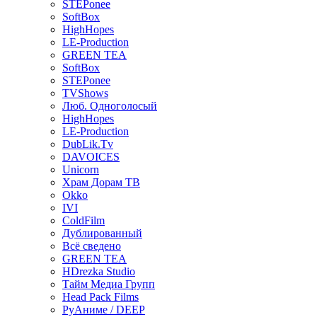
STEPonee
SoftBox
HighHopes
LE-Production
GREEN TEA
SoftBox
STEPonee
TVShows
Люб. Одноголосый
HighHopes
LE-Production
DubLik.Tv
DAVOICES
Unicorn
Храм Дорам ТВ
Okko
IVI
ColdFilm
Дублированный
Всё сведено
GREEN TEA
HDrezka Studio
Тайм Медиа Групп
Head Pack Films
РуАниме / DEEP