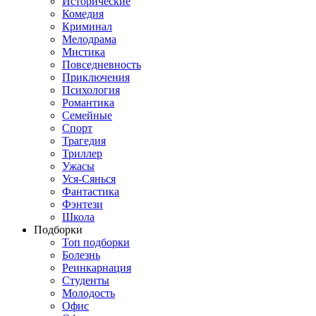
Исторические
Комедия
Криминал
Мелодрама
Мистика
Повседневность
Приключения
Психология
Романтика
Семейные
Спорт
Трагедия
Триллер
Ужасы
Уся-Сянься
Фантастика
Фэнтези
Школа
Подборки
Топ подборки
Болезнь
Реинкарнация
Студенты
Молодость
Офис