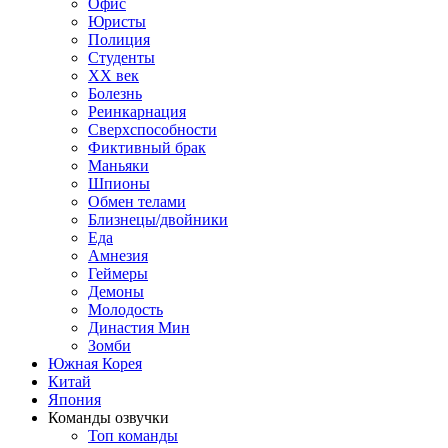
Офис
Юристы
Полиция
Студенты
ХХ век
Болезнь
Реинкарнация
Сверхспособности
Фиктивный брак
Маньяки
Шпионы
Обмен телами
Близнецы/двойники
Еда
Амнезия
Геймеры
Демоны
Молодость
Династия Мин
Зомби
Южная Корея
Китай
Япония
Команды озвучки
Топ команды