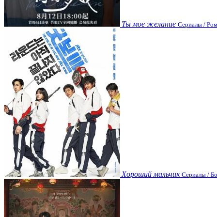
Ты мое желание
Сериалы / Ром
Хороший мальчик
Сериалы / Бо