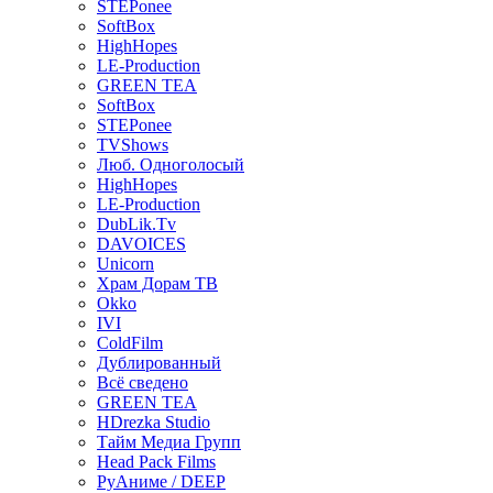
STEPonee
SoftBox
HighHopes
LE-Production
GREEN TEA
SoftBox
STEPonee
TVShows
Люб. Одноголосый
HighHopes
LE-Production
DubLik.Tv
DAVOICES
Unicorn
Храм Дорам ТВ
Okko
IVI
ColdFilm
Дублированный
Всё сведено
GREEN TEA
HDrezka Studio
Тайм Медиа Групп
Head Pack Films
РуАниме / DEEP