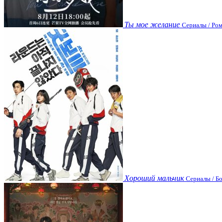
Ты мое желание
Сериалы / Ром
Хороший мальчик
Сериалы / Бо