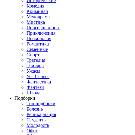
Исторические
Комедия
Криминал
Мелодрама
Мистика
Повседневность
Приключения
Психология
Романтика
Семейные
Спорт
Трагедия
Триллер
Ужасы
Уся-Сянься
Фантастика
Фэнтези
Школа
Подборки
Топ подборки
Болезнь
Реинкарнация
Студенты
Молодость
Офис