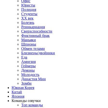
Офис
Юристы
Полиция
Студенты
ХХ век
Болезнь
Реинкарнация
Сверхспособности
Фиктивный брак
Маньяки
Шпионы
Обмен телами
Близнецы/двойники
Еда
Амнезия
Геймеры
Демоны
Молодость
Династия Мин
Зомби
Южная Корея
Китай
Япония
Команды озвучки
Топ команды