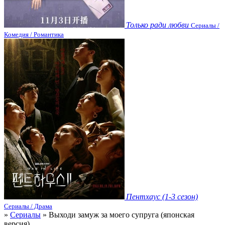
Только ради любви
Сериалы /
Комедия / Романтика
Пентхаус (1-3 сезон)
Сериалы / Драма
»
Сериалы
» Выходи замуж за моего супруга (японская
версия)