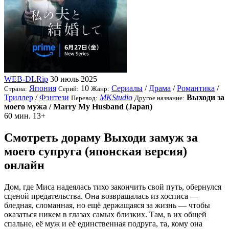
WEB-DLRip
30 июль 2025
Япония
10
Сериалы
/
Драма
/
Романтика
/
Страна:
Серий:
Жанр:
Триллер
/
Фэнтези
MKStudio
Выходи за
Перевод:
Другое название:
моего мужа / Marry My Husband (Japan)
60 мин.
13+
Смотреть дораму Выходи замуж за
моего супруга (японская версия)
онлайн
Дом, где Миса надеялась тихо закончить свой путь, обернулся
сценой предательства. Она возвращалась из хосписа —
бледная, сломанная, но ещё держащаяся за жизнь — чтобы
оказаться никем в глазах самых близких. Там, в их общей
спальне, её муж и её единственная подруга, та, кому она