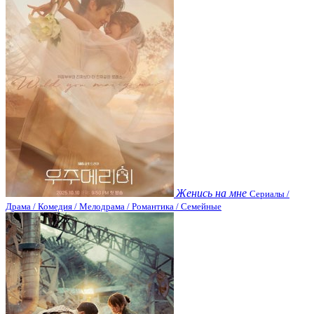
Женись на мне
Сериалы /
Драма / Комедия / Мелодрама / Романтика / Семейные