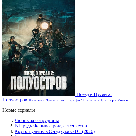
Поезд в Пусан 2:
Полуостров
Фильмы / Драма / Катастрофа / Саспенс / Триллер / Ужасы
Новые сериалы
Любимая сотрудница
В Пруду Феникса рождается весна
Крутой учитель Онидзука GTO (2026)