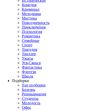
Исторические
Комедия
Криминал
Мелодрама
Мистика
Повседневность
Приключения
Психология
Романтика
Семейные
Спорт
Трагедия
Триллер
Ужасы
Уся-Сянься
Фантастика
Фэнтези
Школа
Подборки
Топ подборки
Болезнь
Реинкарнация
Студенты
Молодость
Офис