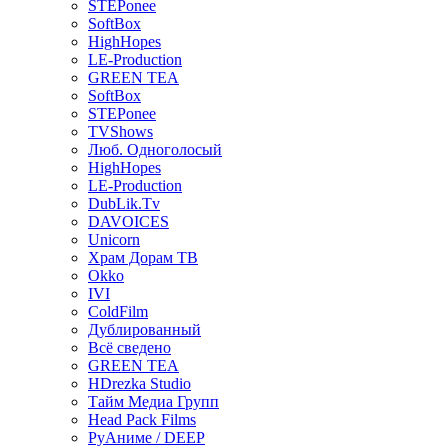
STEPonee
SoftBox
HighHopes
LE-Production
GREEN TEA
SoftBox
STEPonee
TVShows
Люб. Одноголосый
HighHopes
LE-Production
DubLik.Tv
DAVOICES
Unicorn
Храм Дорам ТВ
Okko
IVI
ColdFilm
Дублированный
Всё сведено
GREEN TEA
HDrezka Studio
Тайм Медиа Групп
Head Pack Films
РуАниме / DEEP