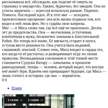
рассказывала всё, обсуждали, как поделят её смерть на
страховку и имущество. Грязно, буднично, без эмоций. Она не
успела закричать — агрессия вспыхнула раньше. Падение.
Темнота. Последний вдох. И в этот миг — холодное,
пронзительное прозрение: она всю жизнь отдавала тем, кто
видел в ней лишь фон. Но у судьбы свои капризы.
Миг — и Миса снова там, где всё ещё не произошло. Десять
лет до предательства. Она — молчаливая, уступчивая,
влюблённая в мужа, бесконечно лояльная к блистательной
Рэйне. Но теперь всё иначе. Её мягкость сгорает в пепел,
уступая место решимости. Она учится быть видимой,
слышимой, опасной. Словно тень, Миса входит в сердца тех,
кто когда-то её растоптал, и разворачивает игру по своим
правилам. Неожиданным союзником в этой тонкой мести
становится Судзуки Ватару — начальник, в прошлом
равнодушный, теперь — человек, который видит, что внутри
неё живёт буря. Вдвоём они превращают будущее, где Миса —
лишь статист, в историю, где она — вершитель.
0
0
Плеер