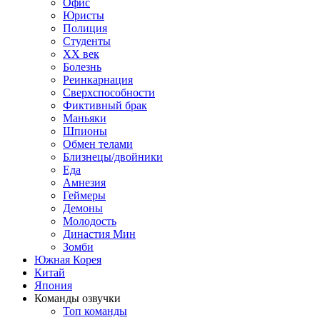
Офис
Юристы
Полиция
Студенты
ХХ век
Болезнь
Реинкарнация
Сверхспособности
Фиктивный брак
Маньяки
Шпионы
Обмен телами
Близнецы/двойники
Еда
Амнезия
Геймеры
Демоны
Молодость
Династия Мин
Зомби
Южная Корея
Китай
Япония
Команды озвучки
Топ команды