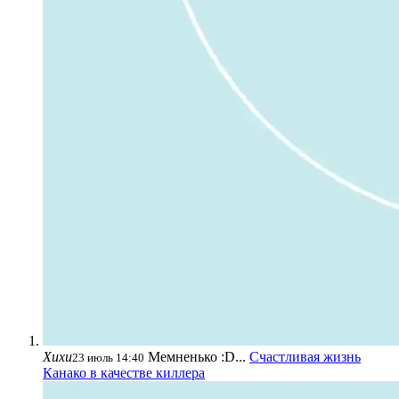
Хихи
Мемненько :D...
Счастливая жизнь
23 июль 14:40
Канако в качестве киллера