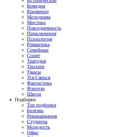
Исторические
Комедия
Криминал
Мелодрама
Мистика
Повседневность
Приключения
Психология
Романтика
Семейные
Спорт
Трагедия
Триллер
Ужасы
Уся-Сянься
Фантастика
Фэнтези
Школа
Подборки
Топ подборки
Болезнь
Реинкарнация
Студенты
Молодость
Офис