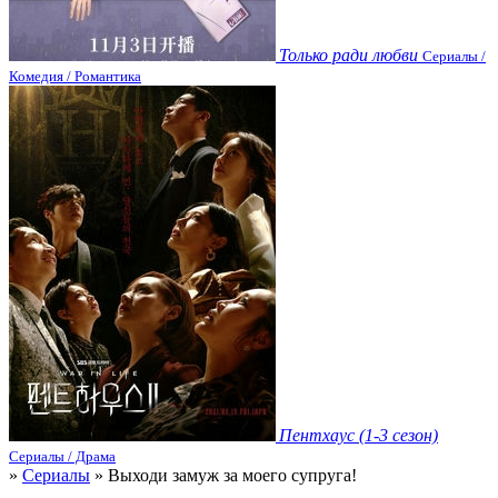
Только ради любви
Сериалы /
Комедия / Романтика
Пентхаус (1-3 сезон)
Сериалы / Драма
»
Сериалы
» Выходи замуж за моего супруга!