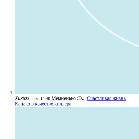
Хихи
Мемненько :D...
Счастливая жизнь
23 июль 14:40
Канако в качестве киллера