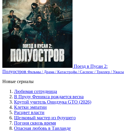
Поезд в Пусан 2:
Полуостров
Фильмы / Драма / Катастрофа / Саспенс / Триллер / Ужасы
Новые сериалы
Любимая сотрудница
В Пруду Феникса рождается весна
Крутой учитель Онидзука GTO (2026)
Клетки эмпатии
Расцвет власти
Шелковый мастер из будущего
Погоня сквозь время
Опасная любовь в Таиланде