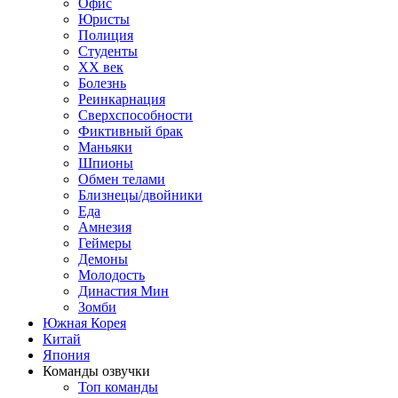
Офис
Юристы
Полиция
Студенты
ХХ век
Болезнь
Реинкарнация
Сверхспособности
Фиктивный брак
Маньяки
Шпионы
Обмен телами
Близнецы/двойники
Еда
Амнезия
Геймеры
Демоны
Молодость
Династия Мин
Зомби
Южная Корея
Китай
Япония
Команды озвучки
Топ команды