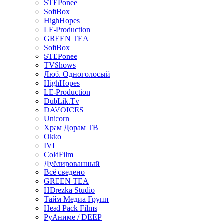
STEPonee
SoftBox
HighHopes
LE-Production
GREEN TEA
SoftBox
STEPonee
TVShows
Люб. Одноголосый
HighHopes
LE-Production
DubLik.Tv
DAVOICES
Unicorn
Храм Дорам ТВ
Okko
IVI
ColdFilm
Дублированный
Всё сведено
GREEN TEA
HDrezka Studio
Тайм Медиа Групп
Head Pack Films
РуАниме / DEEP