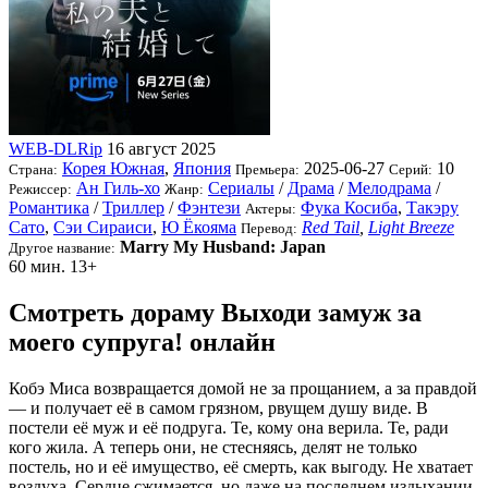
WEB-DLRip
16 август 2025
Корея Южная
,
Япония
2025-06-27
10
Страна:
Премьера:
Серий:
Ан Гиль-хо
Сериалы
/
Драма
/
Мелодрама
/
Режиссер:
Жанр:
Романтика
/
Триллер
/
Фэнтези
Фука Косиба
,
Такэру
Актеры:
Сато
,
Сэи Сираиси
,
Ю Ёкояма
Red Tail
,
Light Breeze
Перевод:
Marry My Husband: Japan
Другое название:
60 мин.
13+
Смотреть дораму Выходи замуж за
моего супруга! онлайн
Кобэ Миса возвращается домой не за прощанием, а за правдой
— и получает её в самом грязном, рвущем душу виде. В
постели её муж и её подруга. Те, кому она верила. Те, ради
кого жила. А теперь они, не стесняясь, делят не только
постель, но и её имущество, её смерть, как выгоду. Не хватает
воздуха. Сердце сжимается, но даже на последнем издыхании