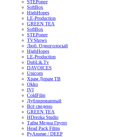
STEPonee
SoftBox
HighHopes
LE-Production
GREEN TEA
SoftBox
STEPonee
TVShows
Люб. Одноголосый
HighHopes
LE-Production
DubLik.Tv
DAVOICES
Unicorn
Храм Дорам ТВ
Okko
IVI
ColdFilm
Дублированный
Всё сведено
GREEN TEA
HDrezka Studio
Тайм Медиа Групп
Head Pack Films
РуАниме / DEEP