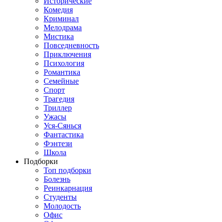
Исторические
Комедия
Криминал
Мелодрама
Мистика
Повседневность
Приключения
Психология
Романтика
Семейные
Спорт
Трагедия
Триллер
Ужасы
Уся-Сянься
Фантастика
Фэнтези
Школа
Подборки
Топ подборки
Болезнь
Реинкарнация
Студенты
Молодость
Офис