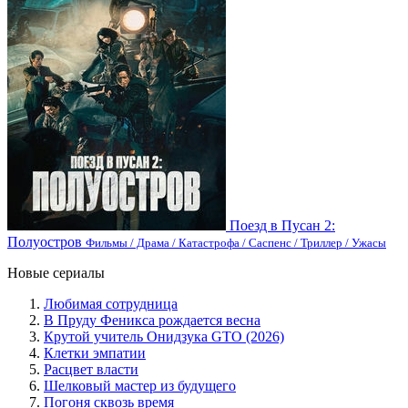
Поезд в Пусан 2:
Полуостров
Фильмы / Драма / Катастрофа / Саспенс / Триллер / Ужасы
Новые сериалы
Любимая сотрудница
В Пруду Феникса рождается весна
Крутой учитель Онидзука GTO (2026)
Клетки эмпатии
Расцвет власти
Шелковый мастер из будущего
Погоня сквозь время