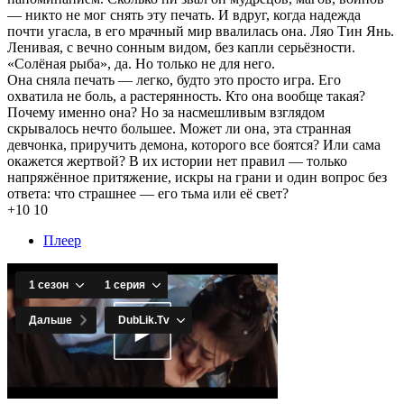
— никто не мог снять эту печать. И вдруг, когда надежда
почти угасла, в его мрачный мир ввалилась она. Ляо Тин Янь.
Ленивая, с вечно сонным видом, без капли серьёзности.
«Солёная рыба», да. Но только не для него.
Она сняла печать — легко, будто это просто игра. Его
охватила не боль, а растерянность. Кто она вообще такая?
Почему именно она? Но за насмешливым взглядом
скрывалось нечто большее. Может ли она, эта странная
девчонка, приручить демона, которого все боятся? Или сама
окажется жертвой? В их истории нет правил — только
напряжённое притяжение, искры на грани и один вопрос без
ответа: что страшнее — его тьма или её свет?
+10
10
Плеер