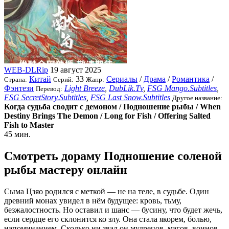
WEB-DLRip
19 август 2025
Китай
33
Сериалы
/
Драма
/
Романтика
/
Страна:
Серий:
Жанр:
Фэнтези
Light Breeze
,
DubLik.Tv
,
FSG Mango.Subtitles
,
Перевод:
FSG SecretStory.Subtitles
,
FSG Last Snow.Subtitles
Другое название:
Когда судьба сводит с демоном / Подношение рыбы / When
Destiny Brings The Demon / Long for Fish / Offering Salted
Fish to Master
45 мин.
Смотреть дораму Подношение соленой
рыбы мастеру онлайн
Сыма Цзяо родился с меткой — не на теле, в судьбе. Один
древний монах увидел в нём будущее: кровь, тьму,
безжалостность. Но оставил и шанс — бусину, что будет жечь,
если сердце его склонится ко злу. Она стала якорем, болью,
напоминанием. Сколько ни звал он мудрецов, магов, воинов