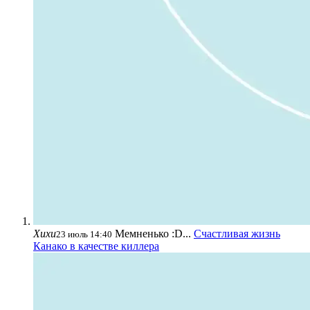
Хихи
Мемненько :D...
Счастливая жизнь
23 июль 14:40
Канако в качестве киллера