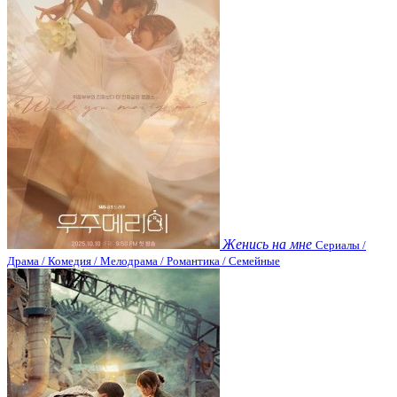
Женись на мне
Сериалы /
Драма / Комедия / Мелодрама / Романтика / Семейные