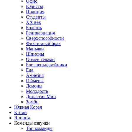
Офис
Юристы
Полиция
Студенты
ХХ век
Болезнь
Реинкарнация
Сверхспособности
Фиктивный брак
Маньяки
Шпионы
Обмен телами
Близнецы/двойники
Еда
Амнезия
Геймеры
Демоны
Молодость
Династия Мин
Зомби
Южная Корея
Китай
Япония
Команды озвучки
Топ команды