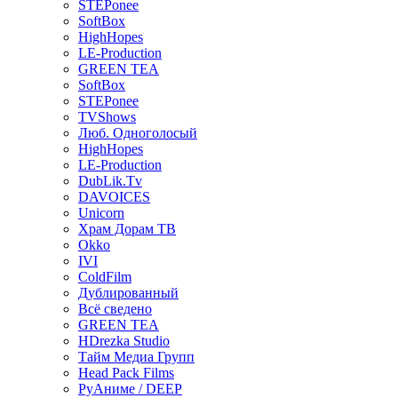
STEPonee
SoftBox
HighHopes
LE-Production
GREEN TEA
SoftBox
STEPonee
TVShows
Люб. Одноголосый
HighHopes
LE-Production
DubLik.Tv
DAVOICES
Unicorn
Храм Дорам ТВ
Okko
IVI
ColdFilm
Дублированный
Всё сведено
GREEN TEA
HDrezka Studio
Тайм Медиа Групп
Head Pack Films
РуАниме / DEEP