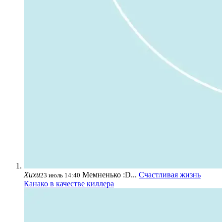
Хихи
Мемненько :D...
Счастливая жизнь
23 июль 14:40
Канако в качестве киллера