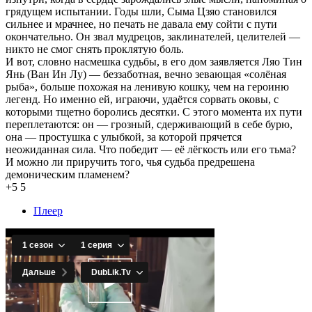
грядущем испытании. Годы шли, Сыма Цзяо становился
сильнее и мрачнее, но печать не давала ему сойти с пути
окончательно. Он звал мудрецов, заклинателей, целителей —
никто не смог снять проклятую боль.
И вот, словно насмешка судьбы, в его дом заявляется Ляо Тин
Янь (Ван Ин Лу) — беззаботная, вечно зевающая «солёная
рыба», больше похожая на ленивую кошку, чем на героиню
легенд. Но именно ей, играючи, удаётся сорвать оковы, с
которыми тщетно боролись десятки. С этого момента их пути
переплетаются: он — грозный, сдерживающий в себе бурю,
она — простушка с улыбкой, за которой прячется
неожиданная сила. Что победит — её лёгкость или его тьма?
И можно ли приручить того, чья судьба предрешена
демоническим пламенем?
+5
5
Плеер