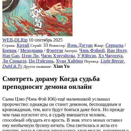
WEB-DLRip
10 сентябрь 2025
Китай
33
Вэнь Дэгуан
Сериалы
/
Страна:
Серий:
Режиссер:
Жанр:
Боевик
/
Мелодрама
/
Фэнтези
Чэнь Фэйюй
,
Ван Инлу
,
Актеры:
Han Gao
,
Цзэн Ли
,
Чжэн Хэхуэйцзы
,
У Юйхэн
,
Хэ Чжунхуа
,
Ли Синьцзэ
,
Ци Пэйсинь
,
Хуан Хайбин
Light Breeze
,
Перевод:
DubLik.Tv
Xian Yu
Другое название:
Смотреть дораму Когда судьба
преподносит демона онлайн
Сыма Цзяо (Чэнь Фэй Юй) ещё мальчишкой услышал
пророчество: однажды он станет демоном, беспощадным и
кровожадным, тем, кого будут бояться даже боги. Но прежде
чем тьма поглотит его, в судьбу вмешается человек,
способный обуздать его ярость. В знак этого монах оставил
ему необычную бусину-печать. Она светилась и жгла его
изнутри, когда в сердце зарождались злые мысли, напоминая о