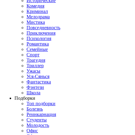
Исторические
Комедия
Криминал
Мелодрама
Мистика
Повседневность
Приключения
Психология
Романтика
Семейные
Спорт
Трагедия
Триллер
Ужасы
Уся-Сянься
Фантастика
Фэнтези
Школа
Подборки
Топ подборки
Болезнь
Реинкарнация
Студенты
Молодость
Офис