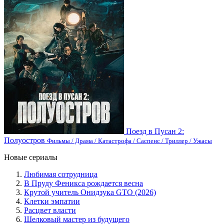
Поезд в Пусан 2:
Полуостров
Фильмы / Драма / Катастрофа / Саспенс / Триллер / Ужасы
Новые сериалы
Любимая сотрудница
В Пруду Феникса рождается весна
Крутой учитель Онидзука GTO (2026)
Клетки эмпатии
Расцвет власти
Шелковый мастер из будущего