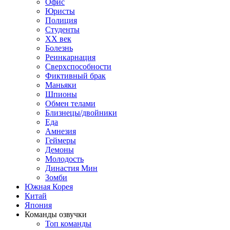
Офис
Юристы
Полиция
Студенты
ХХ век
Болезнь
Реинкарнация
Сверхспособности
Фиктивный брак
Маньяки
Шпионы
Обмен телами
Близнецы/двойники
Еда
Амнезия
Геймеры
Демоны
Молодость
Династия Мин
Зомби
Южная Корея
Китай
Япония
Команды озвучки
Топ команды