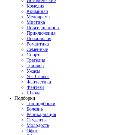
Исторические
Комедия
Криминал
Мелодрама
Мистика
Повседневность
Приключения
Психология
Романтика
Семейные
Спорт
Трагедия
Триллер
Ужасы
Уся-Сянься
Фантастика
Фэнтези
Школа
Подборки
Топ подборки
Болезнь
Реинкарнация
Студенты
Молодость
Офис