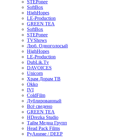
STEPonee
SoftBox
HighHopes
LE-Production
GREEN TEA
SoftBox
STEPonee
TVShows
Люб. Одноголосый
HighHopes
LE-Production
DubLik.Tv
DAVOICES
Unicorn
Храм Дорам ТВ
Okko
IVI
ColdFilm
Дублированный
Всё сведено
GREEN TEA
HDrezka Studio
Тайм Медиа Групп
Head Pack Films
РуАниме / DEEP