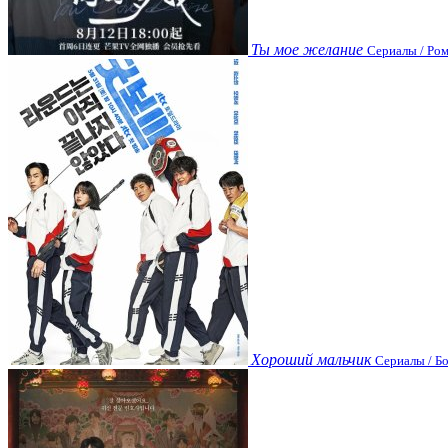
Ты мое желание
Сериалы / Ром
Хороший мальчик
Сериалы / Бо