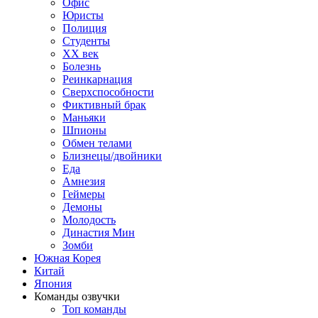
Офис
Юристы
Полиция
Студенты
ХХ век
Болезнь
Реинкарнация
Сверхспособности
Фиктивный брак
Маньяки
Шпионы
Обмен телами
Близнецы/двойники
Еда
Амнезия
Геймеры
Демоны
Молодость
Династия Мин
Зомби
Южная Корея
Китай
Япония
Команды озвучки
Топ команды