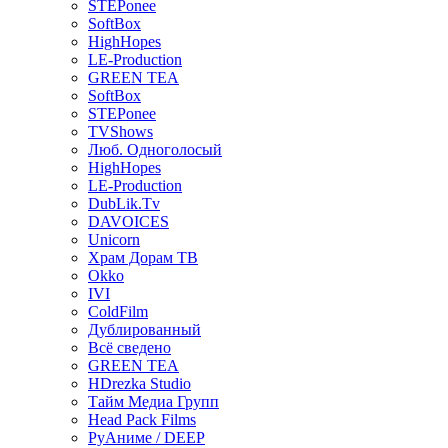
STEPonee
SoftBox
HighHopes
LE-Production
GREEN TEA
SoftBox
STEPonee
TVShows
Люб. Одноголосый
HighHopes
LE-Production
DubLik.Tv
DAVOICES
Unicorn
Храм Дорам ТВ
Okko
IVI
ColdFilm
Дублированный
Всё сведено
GREEN TEA
HDrezka Studio
Тайм Медиа Групп
Head Pack Films
РуАниме / DEEP