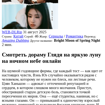
WEB-DLRip
31 август 2025
Китай
46
Сериалы
/
Романтика
Страна:
Серий:
Жанр:
Перевод:
Amazing Dubbing
Bright Moon of Spring Night
Другое название:
2 мин.
Смотреть дораму Глядя на яркую луну
на ночном небе онлайн
На шумной годовщине фирмы, где каждый тост — как щит от
настоящих чувств, Вэнь Юэ случайно оказывается рядом с
человеком, которому не нужен ни блеск, ни лестные речи.
Цзян Ханьшэн — адвокат с отточенной репутацией и
сердцем, в котором слишком много молчания. Приступ,
обостривший старую детскую боль, становится точкой
пересечения их миров. Она — ещё студентка, наивная, но с
ясными глазами. Он — привыкший к одиночеству взрослый
мужчина, прячущий за холодным фасадом хрупкую душу. И