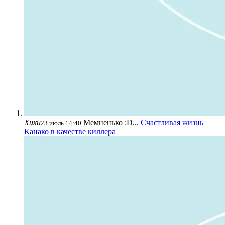
Хихи
Мемненько :D...
Счастливая жизнь
23 июль 14:40
Канако в качестве киллера