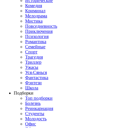
Исторические
Комедия
Криминал
Мелодрама
Мистика
Повседневность
Приключения
Психология
Романтика
Семейные
Спорт
Трагедия
Триллер
Ужасы
Уся-Сянься
Фантастика
Фэнтези
Школа
Подборки
Топ подборки
Болезнь
Реинкарнация
Студенты
Молодость
Офис