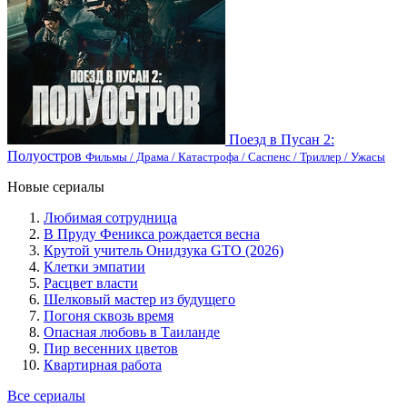
Поезд в Пусан 2:
Полуостров
Фильмы / Драма / Катастрофа / Саспенс / Триллер / Ужасы
Новые сериалы
Любимая сотрудница
В Пруду Феникса рождается весна
Крутой учитель Онидзука GTO (2026)
Клетки эмпатии
Расцвет власти
Шелковый мастер из будущего
Погоня сквозь время
Опасная любовь в Таиланде
Пир весенних цветов
Квартирная работа
Все сериалы