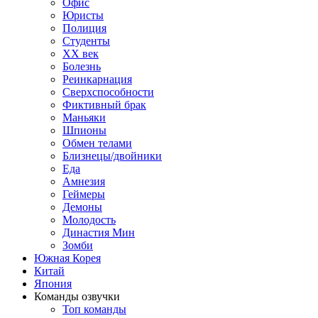
Офис
Юристы
Полиция
Студенты
ХХ век
Болезнь
Реинкарнация
Сверхспособности
Фиктивный брак
Маньяки
Шпионы
Обмен телами
Близнецы/двойники
Еда
Амнезия
Геймеры
Демоны
Молодость
Династия Мин
Зомби
Южная Корея
Китай
Япония
Команды озвучки
Топ команды