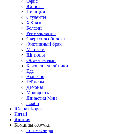
Офис
Юристы
Полиция
Студенты
ХХ век
Болезнь
Реинкарнация
Сверхспособности
Фиктивный брак
Маньяки
Шпионы
Обмен телами
Близнецы/двойники
Еда
Амнезия
Геймеры
Демоны
Молодость
Династия Мин
Зомби
Южная Корея
Китай
Япония
Команды озвучки
Топ команды