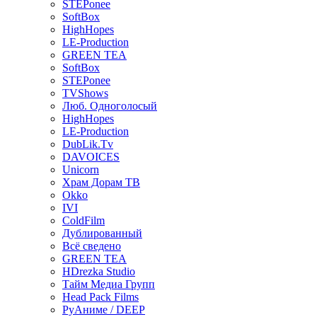
STEPonee
SoftBox
HighHopes
LE-Production
GREEN TEA
SoftBox
STEPonee
TVShows
Люб. Одноголосый
HighHopes
LE-Production
DubLik.Tv
DAVOICES
Unicorn
Храм Дорам ТВ
Okko
IVI
ColdFilm
Дублированный
Всё сведено
GREEN TEA
HDrezka Studio
Тайм Медиа Групп
Head Pack Films
РуАниме / DEEP