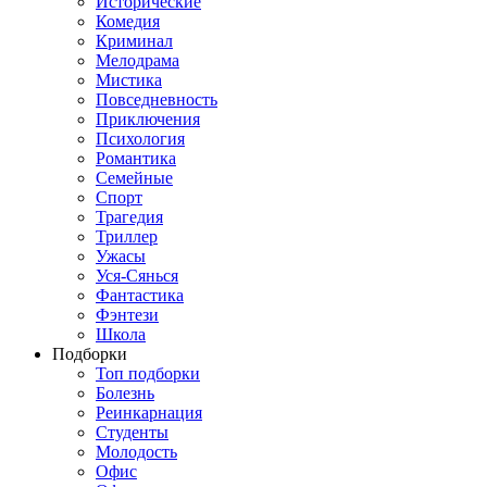
Исторические
Комедия
Криминал
Мелодрама
Мистика
Повседневность
Приключения
Психология
Романтика
Семейные
Спорт
Трагедия
Триллер
Ужасы
Уся-Сянься
Фантастика
Фэнтези
Школа
Подборки
Топ подборки
Болезнь
Реинкарнация
Студенты
Молодость
Офис