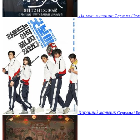
Ты мое желание
Сериалы / Ром
Хороший мальчик
Сериалы / Бо