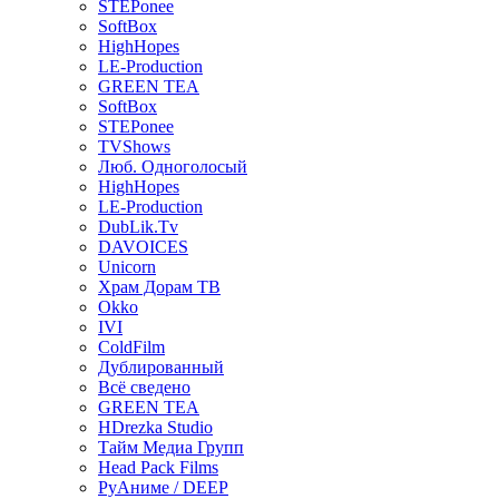
STEPonee
SoftBox
HighHopes
LE-Production
GREEN TEA
SoftBox
STEPonee
TVShows
Люб. Одноголосый
HighHopes
LE-Production
DubLik.Tv
DAVOICES
Unicorn
Храм Дорам ТВ
Okko
IVI
ColdFilm
Дублированный
Всё сведено
GREEN TEA
HDrezka Studio
Тайм Медиа Групп
Head Pack Films
РуАниме / DEEP