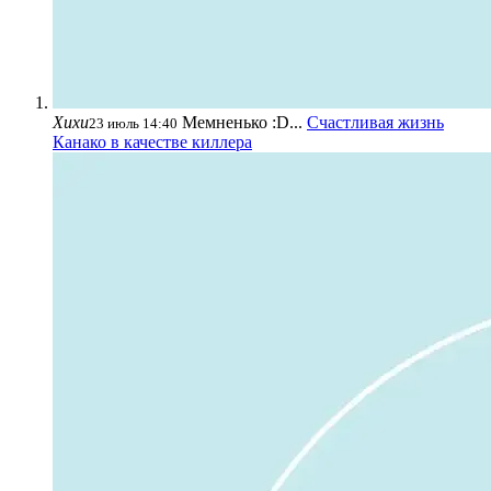
Хихи
Мемненько :D...
Счастливая жизнь
23 июль 14:40
Канако в качестве киллера