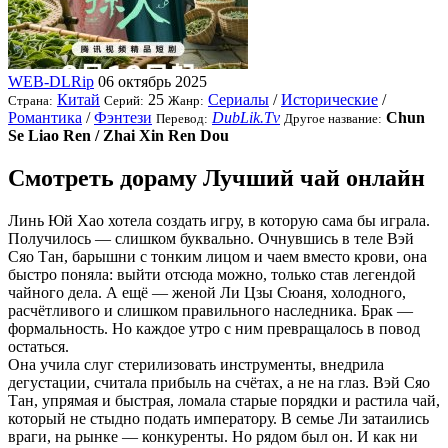
WEB-DLRip
06 октябрь 2025
Китай
25
Сериалы
/
Исторические
/
Страна:
Серий:
Жанр:
Романтика
/
Фэнтези
DubLik.Tv
Chun
Перевод:
Другое название:
Se Liao Ren / Zhai Xin Ren Dou
Смотреть дораму Лучший чай онлайн
Линь Юй Хао хотела создать игру, в которую сама бы играла.
Получилось — слишком буквально. Очнувшись в теле Вэй
Сяо Тан, барышни с тонким лицом и чаем вместо крови, она
быстро поняла: выйти отсюда можно, только став легендой
чайного дела. А ещё — женой Ли Цзы Сюаня, холодного,
расчётливого и слишком правильного наследника. Брак —
формальность. Но каждое утро с ним превращалось в повод
остаться.
Она учила слуг стерилизовать инструменты, внедрила
дегустации, считала прибыль на счётах, а не на глаз. Вэй Сяо
Тан, упрямая и быстрая, ломала старые порядки и растила чай,
который не стыдно подать императору. В семье Ли затаились
враги, на рынке — конкуренты. Но рядом был он. И как ни