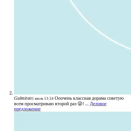
Gulmira
Ооочень классная дорама советую
01 июль 13:24
всем просматриваю второй раз 😜! ...
Деловое
предложение