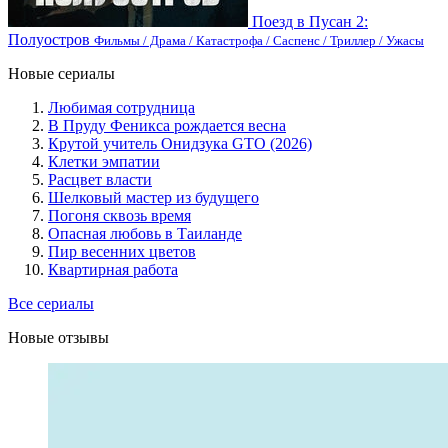
Поезд в Пусан 2:
Полуостров
Фильмы / Драма / Катастрофа / Саспенс / Триллер / Ужасы
Новые сериалы
Любимая сотрудница
В Пруду Феникса рождается весна
Крутой учитель Онидзука GTO (2026)
Клетки эмпатии
Расцвет власти
Шелковый мастер из будущего
Погоня сквозь время
Опасная любовь в Таиланде
Пир весенних цветов
Квартирная работа
Все сериалы
Новые отзывы