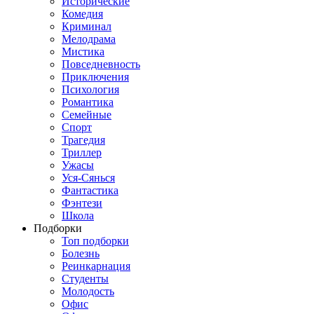
Исторические
Комедия
Криминал
Мелодрама
Мистика
Повседневность
Приключения
Психология
Романтика
Семейные
Спорт
Трагедия
Триллер
Ужасы
Уся-Сянься
Фантастика
Фэнтези
Школа
Подборки
Топ подборки
Болезнь
Реинкарнация
Студенты
Молодость
Офис