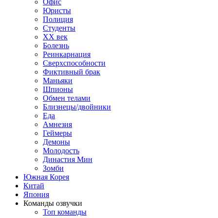
Офис
Юристы
Полиция
Студенты
ХХ век
Болезнь
Реинкарнация
Сверхспособности
Фиктивный брак
Маньяки
Шпионы
Обмен телами
Близнецы/двойники
Еда
Амнезия
Геймеры
Демоны
Молодость
Династия Мин
Зомби
Южная Корея
Китай
Япония
Команды озвучки
Топ команды