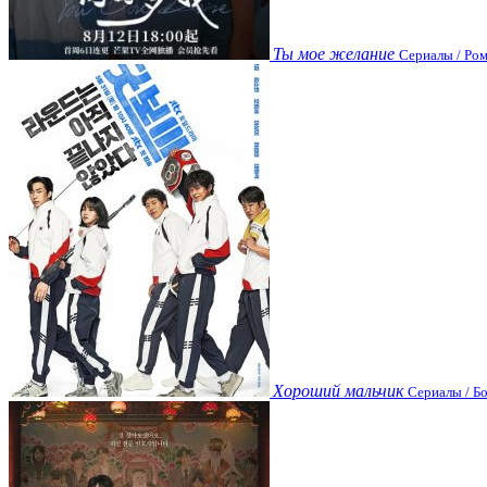
Ты мое желание
Сериалы / Ром
Хороший мальчик
Сериалы / Бо