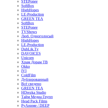
STEPonee
SoftBox
HighHopes
LE-Production
GREEN TEA
SoftBox
STEPonee
TVShows
Люб. Одноголосый
HighHopes
LE-Production
DubLik.Tv
DAVOICES
Unicorn
Храм Дорам ТВ
Okko
IVI
ColdFilm
Дублированный
Всё сведено
GREEN TEA
HDrezka Studio
Тайм Медиа Групп
Head Pack Films
РуАниме / DEEP