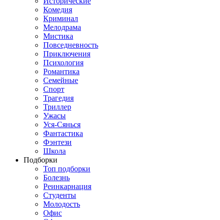
Исторические
Комедия
Криминал
Мелодрама
Мистика
Повседневность
Приключения
Психология
Романтика
Семейные
Спорт
Трагедия
Триллер
Ужасы
Уся-Сянься
Фантастика
Фэнтези
Школа
Подборки
Топ подборки
Болезнь
Реинкарнация
Студенты
Молодость
Офис