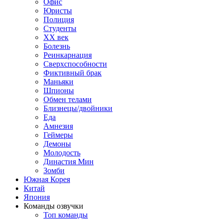
Офис
Юристы
Полиция
Студенты
ХХ век
Болезнь
Реинкарнация
Сверхспособности
Фиктивный брак
Маньяки
Шпионы
Обмен телами
Близнецы/двойники
Еда
Амнезия
Геймеры
Демоны
Молодость
Династия Мин
Зомби
Южная Корея
Китай
Япония
Команды озвучки
Топ команды