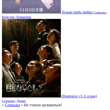
Только ради любви
Сериалы /
Комедия / Романтика
Пентхаус (1-3 сезон)
Сериалы / Драма
»
Сериалы
» Не стоило целоваться!