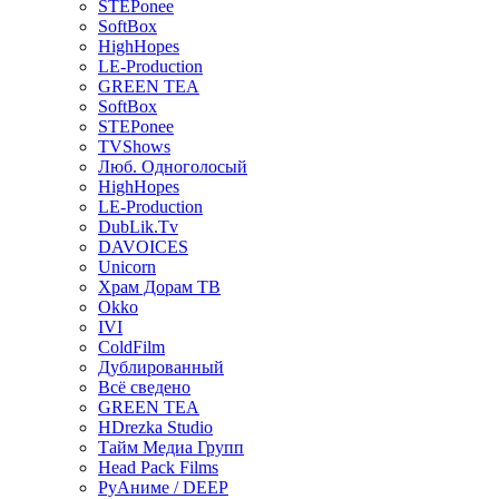
STEPonee
SoftBox
HighHopes
LE-Production
GREEN TEA
SoftBox
STEPonee
TVShows
Люб. Одноголосый
HighHopes
LE-Production
DubLik.Tv
DAVOICES
Unicorn
Храм Дорам ТВ
Okko
IVI
ColdFilm
Дублированный
Всё сведено
GREEN TEA
HDrezka Studio
Тайм Медиа Групп
Head Pack Films
РуАниме / DEEP