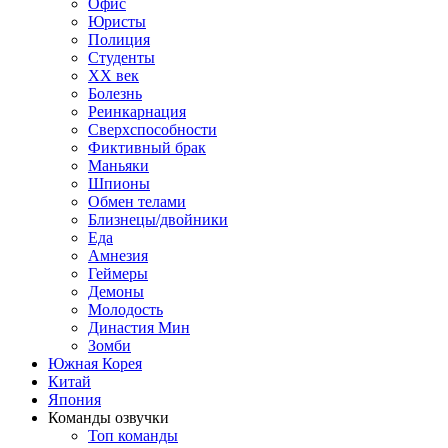
Офис
Юристы
Полиция
Студенты
ХХ век
Болезнь
Реинкарнация
Сверхспособности
Фиктивный брак
Маньяки
Шпионы
Обмен телами
Близнецы/двойники
Еда
Амнезия
Геймеры
Демоны
Молодость
Династия Мин
Зомби
Южная Корея
Китай
Япония
Команды озвучки
Топ команды