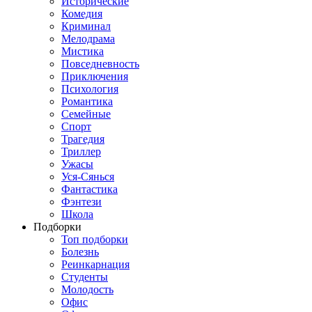
Исторические
Комедия
Криминал
Мелодрама
Мистика
Повседневность
Приключения
Психология
Романтика
Семейные
Спорт
Трагедия
Триллер
Ужасы
Уся-Сянься
Фантастика
Фэнтези
Школа
Подборки
Топ подборки
Болезнь
Реинкарнация
Студенты
Молодость
Офис