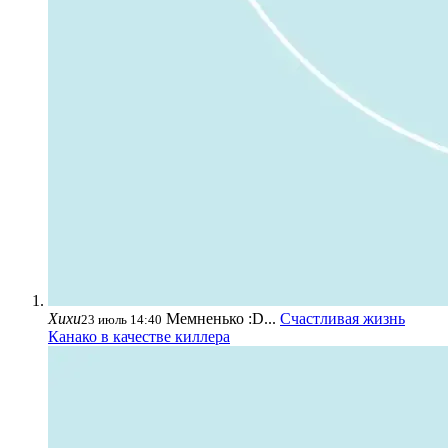
Хихи
Мемненько :D...
Счастливая жизнь
23 июль 14:40
Канако в качестве киллера