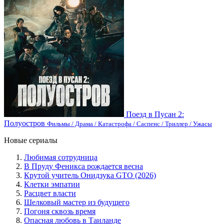
Поезд в Пусан 2:
Полуостров
Фильмы / Драма / Катастрофа / Саспенс / Триллер / Ужасы
Новые сериалы
Любимая сотрудница
В Пруду Феникса рождается весна
Крутой учитель Онидзука GTO (2026)
Клетки эмпатии
Расцвет власти
Шелковый мастер из будущего
Погоня сквозь время
Опасная любовь в Таиланде