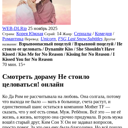
WEB-DLRip
25 ноябрь 2025
Корея Южная
14
Сериалы
/
Комедия
/
Страна:
Серий:
Жанр:
Романтика
Unicorn
,
FSG Last Snow.Subtitles
Перевод:
Другое
Взрывоопасный поцелуй / Взрывной поцелуй / Не
название:
стоило ее целовать / Dynamite Kiss / She Shouldn't Have
Kissed / Kiss Me for No Reason / Kissing for No Reason / I
Kissed You for No Reason
70 мин.
15+
Смотреть дораму Не стоило
целоваться! онлайн
Ко Да Рим не рассчитывала на любовь. Она солгала, потому
что выхода не было — мать в больнице, счета растут, и
единственный шанс остаться в компании Mother TF —
сказать, что у неё есть семья. Муж. Ребёнок. Всё это — не её
жизнь, а жизнь, которую она срочно придумала. В роль мужа
вошёл старый друг, Ким Сон У. Он не задавал вопросов,
просто помог. За это она ему была благодарна. Но всё пошло