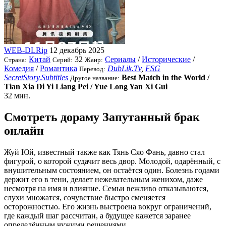
WEB-DLRip
12 декабрь 2025
Китай
32
Сериалы
/
Исторические
/
Страна:
Серий:
Жанр:
Комедия
/
Романтика
DubLik.Tv
,
FSG
Перевод:
SecretStory.Subtitles
Best Match in the World /
Другое название:
Tian Xia Di Yi Liang Pei / Yue Long Yan Xi Gui
32 мин.
Смотреть дораму Запутанный брак
онлайн
Жуй Юй, известный также как Тянь Сяо Фань, давно стал
фигурой, о которой судачит весь двор. Молодой, одарённый, с
внушительным состоянием, он остаётся один. Болезнь годами
держит его в тени, делает нежелательным женихом, даже
несмотря на имя и влияние. Семьи вежливо отказываются,
слухи множатся, сочувствие быстро сменяется
осторожностью. Его жизнь выстроена вокруг ограничений,
где каждый шаг рассчитан, а будущее кажется заранее
определённым чужими решениями.