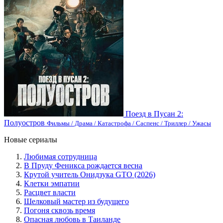
Поезд в Пусан 2:
Полуостров
Фильмы / Драма / Катастрофа / Саспенс / Триллер / Ужасы
Новые сериалы
Любимая сотрудница
В Пруду Феникса рождается весна
Крутой учитель Онидзука GTO (2026)
Клетки эмпатии
Расцвет власти
Шелковый мастер из будущего
Погоня сквозь время
Опасная любовь в Таиланде