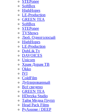
STEPonee
SoftBox
HighHopes
LE-Production
GREEN TEA
SoftBox
STEPonee
TVShows
Люб. Одноголосый
HighHopes
LE-Production
DubLik.Tv
DAVOICES
Unicorn
Храм Дорам ТВ
Okko
IVI
ColdFilm
Дублированный
Всё сведено
GREEN TEA
HDrezka Studio
Тайм Медиа Групп
Head Pack Films
РуАниме / DEEP