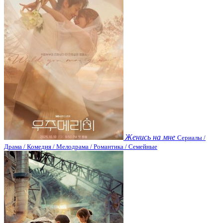
Женись на мне
Сериалы /
Драма / Комедия / Мелодрама / Романтика / Семейные