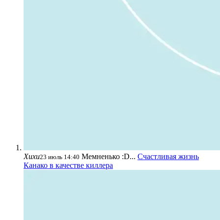
Хихи
Мемненько :D...
Счастливая жизнь
23 июль 14:40
Канако в качестве киллера