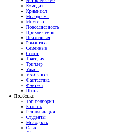
Исторические
Комедия
Криминал
Мелодрама
Мистика
Повседневность
Приключения
Психология
Романтика
Семейные
Спорт
Трагедия
Триллер
Ужасы
Уся-Сянься
Фантастика
Фэнтези
Школа
Подборки
Топ подборки
Болезнь
Реинкарнация
Студенты
Молодость
Офис