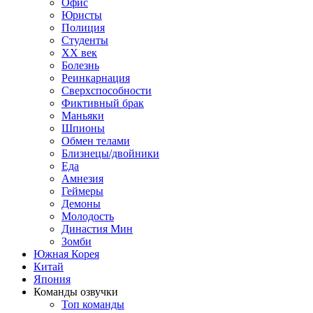
Офис
Юристы
Полиция
Студенты
ХХ век
Болезнь
Реинкарнация
Сверхспособности
Фиктивный брак
Маньяки
Шпионы
Обмен телами
Близнецы/двойники
Еда
Амнезия
Геймеры
Демоны
Молодость
Династия Мин
Зомби
Южная Корея
Китай
Япония
Команды озвучки
Топ команды