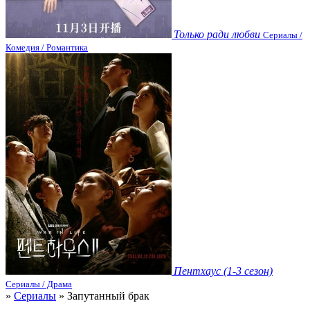
Только ради любви
Сериалы /
Комедия / Романтика
Пентхаус (1-3 сезон)
Сериалы / Драма
»
Сериалы
» Запутанный брак