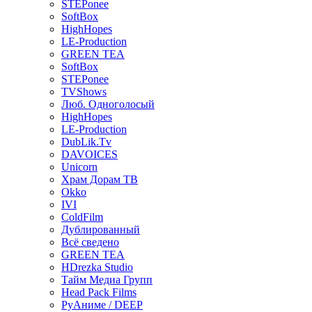
STEPonee
SoftBox
HighHopes
LE-Production
GREEN TEA
SoftBox
STEPonee
TVShows
Люб. Одноголосый
HighHopes
LE-Production
DubLik.Tv
DAVOICES
Unicorn
Храм Дорам ТВ
Okko
IVI
ColdFilm
Дублированный
Всё сведено
GREEN TEA
HDrezka Studio
Тайм Медиа Групп
Head Pack Films
РуАниме / DEEP