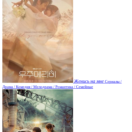
Женись на мне
Сериалы /
Драма / Комедия / Мелодрама / Романтика / Семейные