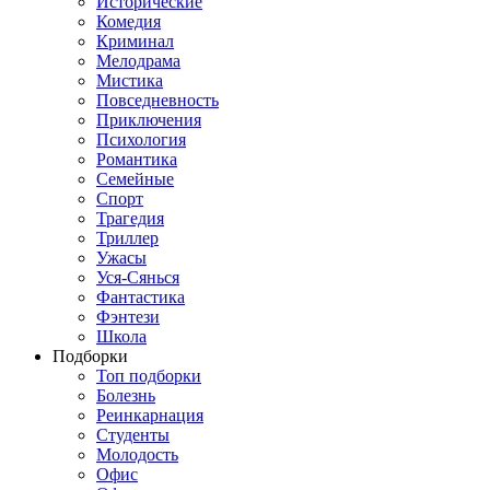
Исторические
Комедия
Криминал
Мелодрама
Мистика
Повседневность
Приключения
Психология
Романтика
Семейные
Спорт
Трагедия
Триллер
Ужасы
Уся-Сянься
Фантастика
Фэнтези
Школа
Подборки
Топ подборки
Болезнь
Реинкарнация
Студенты
Молодость
Офис