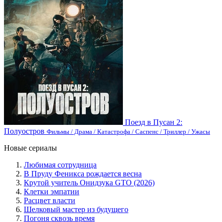
Поезд в Пусан 2:
Полуостров
Фильмы / Драма / Катастрофа / Саспенс / Триллер / Ужасы
Новые сериалы
Любимая сотрудница
В Пруду Феникса рождается весна
Крутой учитель Онидзука GTO (2026)
Клетки эмпатии
Расцвет власти
Шелковый мастер из будущего
Погоня сквозь время