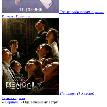
Только ради любви
Сериалы /
Комедия / Романтика
Пентхаус (1-3 сезон)
Сериалы / Драма
»
Сериалы
» Ода вечернему ветру