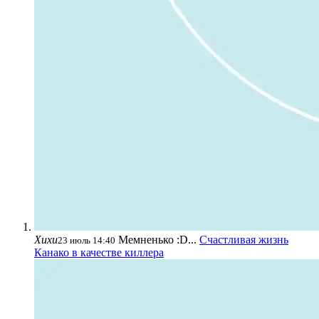
Хихи
Мемненько :D...
Счастливая жизнь
23 июль 14:40
Канако в качестве киллера