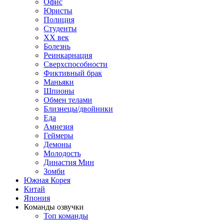
Офис
Юристы
Полиция
Студенты
ХХ век
Болезнь
Реинкарнация
Сверхспособности
Фиктивный брак
Маньяки
Шпионы
Обмен телами
Близнецы/двойники
Еда
Амнезия
Геймеры
Демоны
Молодость
Династия Мин
Зомби
Южная Корея
Китай
Япония
Команды озвучки
Топ команды