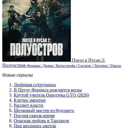
Поезд в Пусан 2:
Полуостров
Фильмы / Драма / Катастрофа / Саспенс / Триллер / Ужасы
Новые сериалы
Любимая сотрудница
В Пруду Феникса рождается весна
Крутой учитель Онидзука GTO (2026)
Клетки эмпатии
Расцвет власти
Шелковый мастер из будущего
Погоня сквозь время
Опасная любовь в Таиланде
Пир весенних цветов