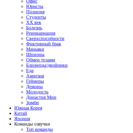
Офис
Юристы
Полиция
Студенты
ХХ век
Болезнь
Реинкарнация
Сверхспособности
Фиктивный брак
Маньяки
Шпионы
Обмен телами
Близнецы/двойники
Еда
Амнезия
Геймеры
Демоны
Молодость
Династия Мин
Зомби
Южная Корея
Китай
Япония
Команды озвучки
Топ команды