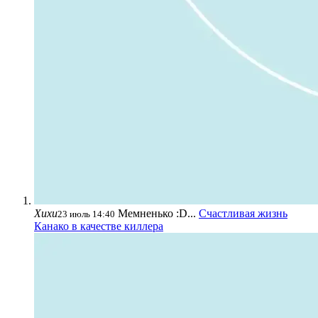
Хихи
Мемненько :D...
Счастливая жизнь
23 июль 14:40
Канако в качестве киллера