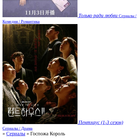
Только ради любви
Сериалы /
Комедия / Романтика
Пентхаус (1-3 сезон)
Сериалы / Драма
»
Сериалы
» Госпожа Король