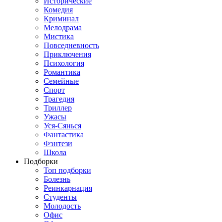
Исторические
Комедия
Криминал
Мелодрама
Мистика
Повседневность
Приключения
Психология
Романтика
Семейные
Спорт
Трагедия
Триллер
Ужасы
Уся-Сянься
Фантастика
Фэнтези
Школа
Подборки
Топ подборки
Болезнь
Реинкарнация
Студенты
Молодость
Офис