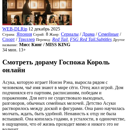
WEB-DLRip
12 декабрь 2025
Япония
8
Сериалы
/
Драма
/
Семейные
/
Страна:
Серий:
Жанр:
Спорт
/
Триллер
Red Tail
,
FSG Red Tail.Subtitles
Перевод:
Другое
Мисс Кинг / MISS KING
название:
34 мин.
13+
Смотреть дораму Госпожа Король
онлайн
Асука, которую играет Нонэн Рэна, выросла рядом с
человеком, чьё имя знают в мире сёги. Отец жил игрой. Дом
подчинялся его партиям, расписаниям, победам и
поражениям. Для него не существовало выходных,
разговоров, обычных семейных мелочей. Детство Асуки
растворилось между доской и фигурами. Она рано научилась
молчать, ждать, быть удобной. Ненависть к отцу не была
вспышкой. Она копилась годами, в усталости, в одиночестве,
в ощущении, что её жизнь проходит мимо и никого это не
волнует.