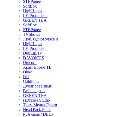
STEPonee
SoftBox
HighHopes
LE-Production
GREEN TEA
SoftBox
STEPonee
TVShows
Люб. Одноголосый
HighHopes
LE-Production
DubLik.Tv
DAVOICES
Unicorn
Храм Дорам ТВ
Okko
IVI
ColdFilm
Дублированный
Всё сведено
GREEN TEA
HDrezka Studio
Тайм Медиа Групп
Head Pack Films
РуАниме / DEEP