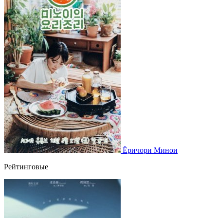
Ёричори Минои
Рейтинговые