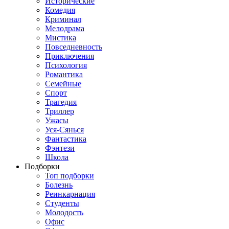
Исторические
Комедия
Криминал
Мелодрама
Мистика
Повседневность
Приключения
Психология
Романтика
Семейные
Спорт
Трагедия
Триллер
Ужасы
Уся-Сянься
Фантастика
Фэнтези
Школа
Подборки
Топ подборки
Болезнь
Реинкарнация
Студенты
Молодость
Офис