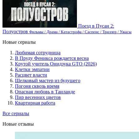
Поезд в Пусан 2:
Полуостров
Фильмы / Драма / Катастрофа / Саспенс / Триллер / Ужасы
Новые сериалы
Любимая сотрудница
В Пруду Феникса рождается весна
Крутой учитель Онидзука GTO (2026)
Клетки эмпатии
Расцвет власти
Шелковый мастер из будущего
Погоня сквозь время
Опасная любовь в Таиланде
Пир весенних цветов
Квартирная работа
Все сериалы
Новые отзывы