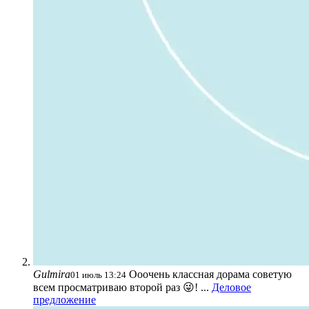
Gulmira
Ооочень классная дорама советую
01 июль 13:24
всем просматриваю второй раз 😜! ...
Деловое
предложение