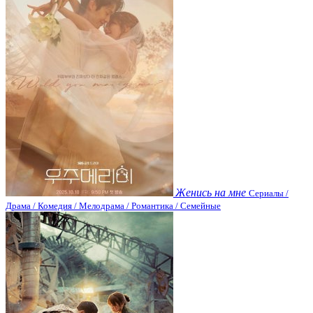
Женись на мне
Сериалы /
Драма / Комедия / Мелодрама / Романтика / Семейные