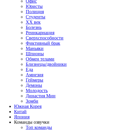
Офис
Юристы
Полиция
Студенты
ХХ век
Болезнь
Реинкарнация
Сверхспособности
Фиктивный брак
Маньяки
Шпионы
Обмен телами
Близнецы/двойники
Еда
Амнезия
Геймеры
Демоны
Молодость
Династия Мин
Зомби
Южная Корея
Китай
Япония
Команды озвучки
Топ команды