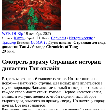
WEB-DLRip
19 декабрь 2025
Китай
21
Сериалы
/
Исторические
/
Страна:
Серий:
Жанр:
Триллер
DubLik.Tv
Странная легенда
Перевод:
Другое название:
династии Тан 4 / Strange Chronicles of Tang
20 мин.
Смотреть дораму Странные истории
династии Тан онлайн
В третьем сезоне всё становится тише. Но это тишина не
покоя — а натянутой струны. Два новых дела вплетаются в
глухие коридоры Чанъаня, где каждый взгляд на вес золота, а
каждое слово может стоить головы. Первое касается клана,
слишком могущественного, чтобы подчиняться. Второе —
старого дела, замятого по приказу сверху. Но память у города
долгая. Всё возвращается.
Расследования выносят на свет то, что лучше бы осталось во