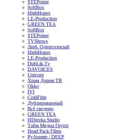
STEPonee
SoftBox
HighHopes
LE-Production
GREEN TEA
SoftBox
STEPonee
TVShows
Люб. Одноголосый
HighHopes
LE-Production
DubLik.Tv
DAVOICES
Unicorn
Храм Дорам ТВ
Okko
IVI
ColdFilm
Дублированный
Всё сведено
GREEN TEA
HDrezka Studio
Тайм Медиа Групп
Head Pack Films
РуАниме / DEEP