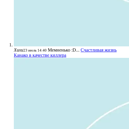
Хихи
Мемненько :D...
Счастливая жизнь
23 июль 14:40
Канако в качестве киллера