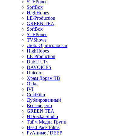
STEPonee
SoftBox
HighHopes
LE-Production
GREEN TEA
SoftBox
STEPonee
TVShows
Люб. Одноголосый
HighHopes
LE-Production
DubLik.Tv
DAVOICES
Unicorn
Храм Дорам ТВ
Okko
IVI
ColdFilm
Дублированный
Всё сведено
GREEN TEA
HDrezka Studio
Тайм Медиа Групп
Head Pack Films
РуАниме / DEEP