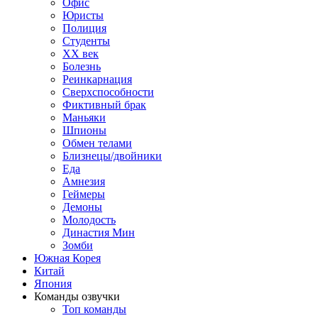
Офис
Юристы
Полиция
Студенты
ХХ век
Болезнь
Реинкарнация
Сверхспособности
Фиктивный брак
Маньяки
Шпионы
Обмен телами
Близнецы/двойники
Еда
Амнезия
Геймеры
Демоны
Молодость
Династия Мин
Зомби
Южная Корея
Китай
Япония
Команды озвучки
Топ команды