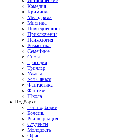
Исторические
Комедия
Криминал
Мелодрама
Мистика
Повседневность
Приключения
Психология
Романтика
Семейные
Спорт
Трагедия
Триллер
Ужасы
Уся-Сянься
Фантастика
Фэнтези
Школа
Подборки
Топ подборки
Болезнь
Реинкарнация
Студенты
Молодость
Офис