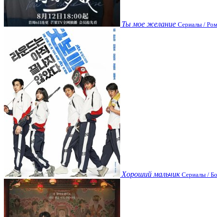
Ты мое желание
Сериалы / Ром
Хороший мальчик
Сериалы / Бо