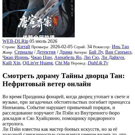
WEB-DLRip
05 июль 2026
Китай
2026-02-05
34
Инь Тао
Страна:
Премьера:
Серий:
Режиссер:
Сериалы
/
Детектив
/
Драма
Бай Лу
,
Ван Синъюэ
,
Жанр:
Актеры:
Чжао Ицинь
,
Чжао Цин
,
Аннабель Яо
,
Лю Сю
,
Ли Дайкун
,
Kaili Xin
,
QiLin'er Huang
,
Chi Ma
DubLik.Tv
Перевод:
Смотреть дораму Тайны дворца Тан:
Нефритовый ветер онлайн
Во время Праздника фонарей, когда дворец утопает в свете и
музыке, при загадочных обстоятельствах погибает принцесса
Нинъюань. Событие нарушает привычный порядок, и
расследование поручают Ли Пэйи из Внутреннего бюро
докладов и Сяо Хуайцзиню, помощнику придворного
астролога.
Ли Пэйи известна как мастер боевых искусств, но за её
холодной сдержанностью скрывается умение видеть то, что