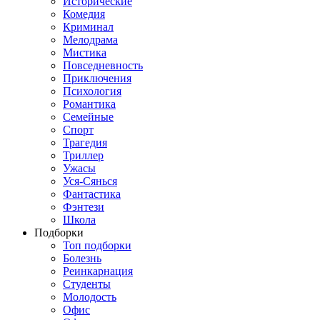
Исторические
Комедия
Криминал
Мелодрама
Мистика
Повседневность
Приключения
Психология
Романтика
Семейные
Спорт
Трагедия
Триллер
Ужасы
Уся-Сянься
Фантастика
Фэнтези
Школа
Подборки
Топ подборки
Болезнь
Реинкарнация
Студенты
Молодость
Офис