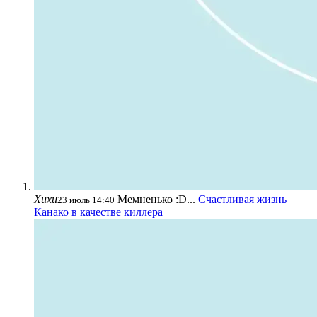
Хихи
Мемненько :D...
Счастливая жизнь
23 июль 14:40
Канако в качестве киллера