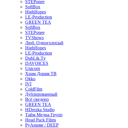
STEPonee
SoftBox
HighHopes
LE-Production
GREEN TEA
SoftBox
STEPonee
TVShows
Люб. Одноголосый
HighHopes
LE-Production
DubLik.Tv
DAVOICES
Unicorn
Храм Дорам ТВ
Okko
IVI
ColdFilm
Дублированный
Всё сведено
GREEN TEA
HDrezka Studio
Тайм Медиа Групп
Head Pack Films
РуАниме / DEEP