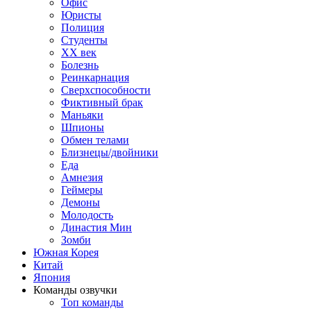
Офис
Юристы
Полиция
Студенты
ХХ век
Болезнь
Реинкарнация
Сверхспособности
Фиктивный брак
Маньяки
Шпионы
Обмен телами
Близнецы/двойники
Еда
Амнезия
Геймеры
Демоны
Молодость
Династия Мин
Зомби
Южная Корея
Китай
Япония
Команды озвучки
Топ команды