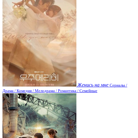
Женись на мне
Сериалы /
Драма / Комедия / Мелодрама / Романтика / Семейные