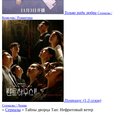
Только ради любви
Сериалы /
Комедия / Романтика
Пентхаус (1-3 сезон)
Сериалы / Драма
»
Сериалы
» Тайны дворца Тан: Нефритовый ветер