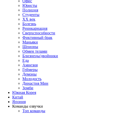
Офис
Юристы
Полиция
Студенты
ХХ век
Болезнь
Реинкарнация
Сверхспособности
Фиктивный брак
Маньяки
Шпионы
Обмен телами
Близнецы/двойники
Еда
Амнезия
Геймеры
Демоны
Молодость
Династия Мин
Зомби
Южная Корея
Китай
Япония
Команды озвучки
Топ команды