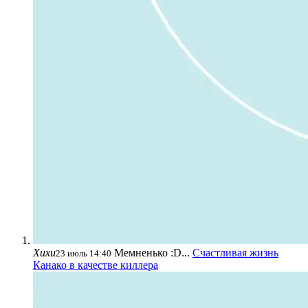
Хихи
Мемненько :D...
Счастливая жизнь
23 июль 14:40
Канако в качестве киллера