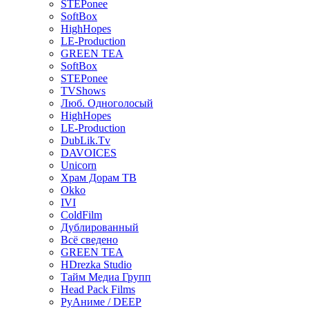
STEPonee
SoftBox
HighHopes
LE-Production
GREEN TEA
SoftBox
STEPonee
TVShows
Люб. Одноголосый
HighHopes
LE-Production
DubLik.Tv
DAVOICES
Unicorn
Храм Дорам ТВ
Okko
IVI
ColdFilm
Дублированный
Всё сведено
GREEN TEA
HDrezka Studio
Тайм Медиа Групп
Head Pack Films
РуАниме / DEEP