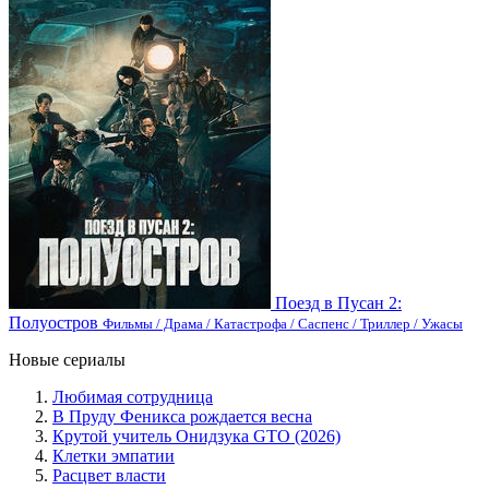
Поезд в Пусан 2:
Полуостров
Фильмы / Драма / Катастрофа / Саспенс / Триллер / Ужасы
Новые сериалы
Любимая сотрудница
В Пруду Феникса рождается весна
Крутой учитель Онидзука GTO (2026)
Клетки эмпатии
Расцвет власти