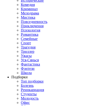
Исторические
Комедия
Криминал
Мелодрама
Мистика
Повседневность
Приключения
Психология
Романтика
Семейные
Спорт
Трагедия
Триллер
Ужасы
Уся-Сянься
Фантастика
Фэнтези
Школа
Подборки
Топ подборки
Болезнь
Реинкарнация
Студенты
Молодость
Офис