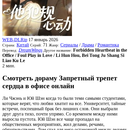
WEB-DLRip
17 январь 2026
Китай
71
Сериалы
/
Драма
/
Романтика
Страна:
Серий:
Жанр:
DreamWings
Forbidden Heartbeat in the
Перевод:
Другое название:
Office / Foul Play in Love / Li Hun Hou, Bei Tong Ju Shang Si
Liao Ku Le
2 мин.
Смотреть дораму Запретный трепет
сердца в офисе онлайн
Ли Чжэнь и Юй Шэн когда то были теми самыми студентами,
которые верят, что любви хватит на все. Университет, тайные
встречи, поспешный брак без лишних слов. Они выбрали
друг друга тихо, почти упрямо. Со временем между ними
выросла пустота. Юй Шэн все чаще пропадал на
общественных мероприятиях, жил делами, речами,
обязательствами. Дом стал для него остановкой между делами.